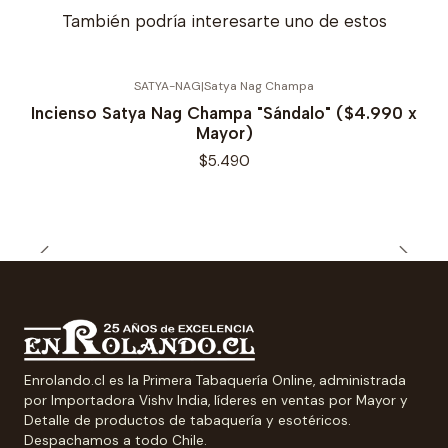
También podría interesarte uno de estos
SATYA-NAG
|
Satya Nag Champa
Incienso Satya Nag Champa "Sándalo" ($4.990 x
Mayor)
$5.490
Enrolando.cl es la Primera Tabaquería Online, administrada
por Importadora Vishv India, líderes en ventas por Mayor y
Detalle de productos de tabaquería y esotéricos.
Despachamos a todo Chile.