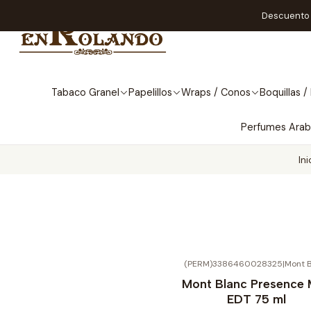
Descuento A
Tabaco Granel
Papelillos
Wraps / Conos
Boquillas / 
Perfumes Ara
Ini
(PERM)3386460028325
|
Mont 
No disponible
Mont Blanc Presence
EDT 75 ml