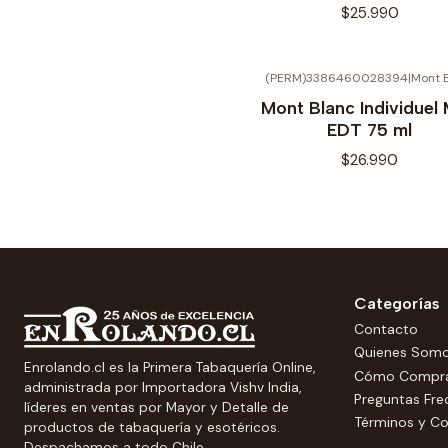
$25.990
(PERM)3386460028394
|
Mont 
Mont Blanc Individuel
EDT 75 ml
$26.990
Categorías
Contacto
Quienes Som
Enrolando.cl es la Primera Tabaquería Online,
Cómo Compr
administrada por Importadora Vishv India,
Preguntas Fre
líderes en ventas por Mayor y Detalle de
Términos y Co
productos de tabaquería y esotéricos.
Despachamos a todo Chile.