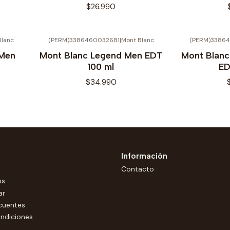
$26.990
Blanc
(PERM)3386460032681
|
Mont Blanc
(PERM)3386
 Men
Mont Blanc Legend Men EDT
Mont Blanc
100 ml
ED
$34.990
Información
Contacto
os
ar
cuentes
ndiciones