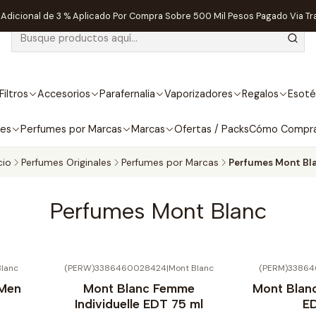
dicional de 3 % Aplicado Por Compra Sobre 500 Mil Pesos Pagado Via Tr
Filtros
Accesorios
Parafernalia
Vaporizadores
Regalos
Esoté
bes
Perfumes por Marcas
Marcas
Ofertas / Packs
Cómo Compr
cio
Perfumes Originales
Perfumes por Marcas
Perfumes Mont Bl
Perfumes Mont Blanc
Blanc
(PERW)3386460028424
|
Mont Blanc
(PERM)3386
Agotado
 Men
Mont Blanc Femme
Mont Blan
Individuelle EDT 75 ml
ED