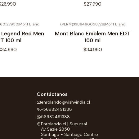
$26.990
$27.990
460127950
|
Mont Blanc
(PERM)3386460058728
|
Mont Blanc
 Legend Red Men
Mont Blanc Emblem Men EDT
T 100 ml
100 ml
$34.990
$34.990
Contáctanos
enrolando@vishvindia.cl
+56982491388
56982491388
Enrolando.cl | Sucursal
Av Sazie 2850
Santiago - Santiago Centro