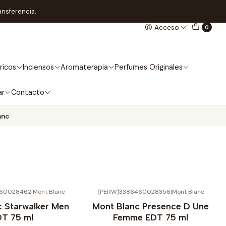
ansferencia.
Acceso
0
ricos
Inciensos
Aromaterapia
Perfumes Originales
ar
Contacto
anc
460028462
|
Mont Blanc
(PERW)3386460028356
|
Mont Blanc
No disponible
c Starwalker Men
Mont Blanc Presence D Une
T 75 ml
Femme EDT 75 ml