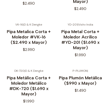
Mayor)
$2.490
$2.490
VK-16
|
D & K Dengke
YD-201
|
Vishv India
No disponible
Pipa Metalica Corta +
Pipa Metal Corta +
Moledor #VK-16
Moledor Acrílico
($2.490 x Mayor)
#YD-201 ($1.690 x
Mayor)
$2.990
$1.990
DK-720
|
D & K Dengke
P-PLUMON
|
No disponible
No disponible
Pipa Metálica Corta +
Pipa Plumón Metálica
Moledor Metálico
($990 x Mayor)
#DK-720 ($1.690 x
$1.490
Mayor)
$1.990