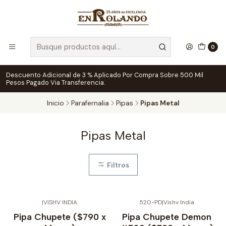
0
Descuento Adicional de 3 % Aplicado Por Compra Sobre 500 Mil
Pesos Pagado Via Transferencia.
Inicio
Parafernalia
Pipas
Pipas Metal
Pipas Metal
Filtros
|
VISHV INDIA
520-PD
|
Vishv India
No disponible
Pipa Chupete ($790 x
Pipa Chupete Demon