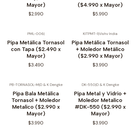
Mayor)
($4.990 x Mayor)
$2.990
$5.990
PML-006
|
KITPMT-1
|
Vishv India
No disponible
Pipa Metálica Tornasol
Pipa Metálica Tornasol
con Tapa ($2.490 x
+ Moledor Metálico
Mayor)
($2.990 x Mayor)
$3.490
$3.990
PB-TORNASOL-M
|
D & K Dengke
DK-550
|
D & K Dengke
Pipa Bala Metálica
Pipa Metal y Vidrio +
Tornasol + Moledor
Moledor Metalico
Metalico ($2.990 x
#DK-550 ($2.990 x
Mayor)
Mayor)
$3.990
$3.990