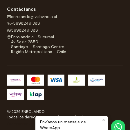
Contáctanos
enrolando@vishvindia.cl
+56982491388
56982491388
Enrolando.cl | Sucursal
Av Sazie 2850
Santiago - Santiago Centro
Región Metropolitana - Chile
2026 ENROLANDO.
Todos los derechos reservados a Enrolando..
Envíanos un mensaje de
Ecommerce desarrollado por
Sitestore.cl
WhatsApp