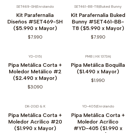
SET469-SH
|
Enrolando
SET461-BB-T8
|
Buked Bunny
No disponible
Kit Parafernalia
Kit Parafernalia Buked
Diseños #SET469-SH
Bunny #SET461-BB-
($5.990 x Mayor)
T8 ($5.990 x Mayor)
$7.990
$7.990
YD-015
|
PMB | HX 1373A
|
Pipa Metálica Corta +
Pipa Metálica Boquilla
Moledor Metálico #2
($1.490 x Mayor)
($2.490 x Mayor)
$1.990
$3.090
DK-20
|
D & K
YD-405
|
Enrolando
No disponible
No disponible
Pipa Metálica Corta +
Pipa Metálica Corta +
Moledor Acrílico #20
Moledor Acrílico
($1.990 x Mayor)
#YD-405 ($1.990 x