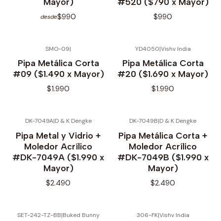
Mayor)
#520 ($790 x Mayor)
$990
$990
desde
SMO-09
|
YD4050
|
Vishv India
Pipa Metálica Corta
Pipa Metálica Corta
#09 ($1.490 x Mayor)
#20 ($1.690 x Mayor)
$1.990
$1.990
DK-7049A
|
D & K Dengke
DK-7049B
|
D & K Dengke
Pipa Metal y Vidrio +
Pipa Metálica Corta +
Moledor Acrílico
Moledor Acrílico
#DK-7049A ($1.990 x
#DK-7049B ($1.990 x
Mayor)
Mayor)
$2.490
$2.490
SET-242-TZ-BB
|
Buked Bunny
306-FK
|
Vishv India