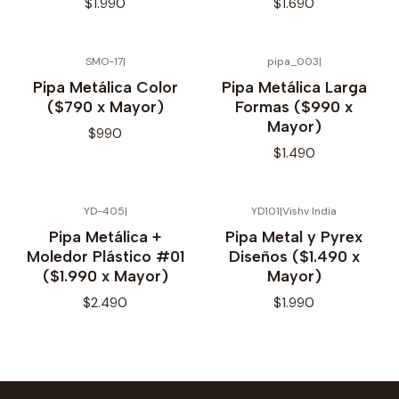
$1.990
$1.690
SMO-17
|
pipa_003
|
No disponible
No disponible
Pipa Metálica Color
Pipa Metálica Larga
($790 x Mayor)
Formas ($990 x
Mayor)
$990
$1.490
YD-405
|
YD101
|
Vishv India
No disponible
Pipa Metálica +
Pipa Metal y Pyrex
Moledor Plástico #01
Diseños ($1.490 x
($1.990 x Mayor)
Mayor)
$2.490
$1.990