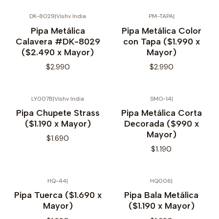
DK-8029
|
Vishv India
PM-TAPA
|
No disponible
No disponible
Pipa Metálica
Pipa Metálica Color
Calavera #DK-8029
con Tapa ($1.990 x
($2.490 x Mayor)
Mayor)
$2.990
$2.990
LY007B
|
Vishv India
SMO-14
|
No disponible
No disponible
Pipa Chupete Strass
Pipa Metálica Corta
($1.190 x Mayor)
Decorada ($990 x
Mayor)
$1.690
$1.190
HQ-44
|
HQ006
|
No disponible
No disponible
Pipa Tuerca ($1.690 x
Pipa Bala Metálica
Mayor)
($1.190 x Mayor)