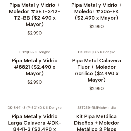
Pipa Metal y Vidrio +
Pipa Metal y Vidrio +
Moledor #SET-242-
Moledor #306-FK
TZ-BB ($2.490 x
($2.490 x Mayor)
Mayor)
$2.990
$2.990
8821
|
D & K Dengke
DK8813E
|
D & K Dengke
Pipa Metal y Vidrio
Pipa Metal Calavera
#8821 ($2.490 x
Fluor + Moledor
Mayor)
Acrilico ($2.490 x
Mayor)
$2.990
$2.990
DK-8441-3 (P-301)
|
D & K Dengke
SET239-RM
|
Vishv India
No disponible
Pipa Metal y Vidrio
Kit Pipa Metálica
Larga Calavera #DK-
Diseños + Moledor
8441-3 ($2.490 x
Metálico 3 Pisos