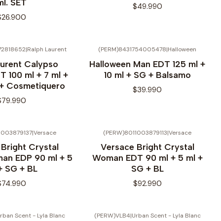
ml. SET
$49.990
$26.900
72818652
|
Ralph Laurent
(PERM)8431754005478
|
Halloween
aurent Calypso
Halloween Man EDT 125 ml +
 100 ml + 7 ml +
10 ml + SG + Balsamo
 + Cosmetiquero
$39.990
$79.990
1003879137
|
Versace
(PERW)8011003879113
|
Versace
No disponible
Bright Crystal
Versace Bright Crystal
an EDP 90 ml + 5
Woman EDT 90 ml + 5 ml +
+ SG + BL
SG + BL
$74.990
$92.990
rban Scent - Lyla Blanc
(PERW)VLB4
|
Urban Scent - Lyla Blanc