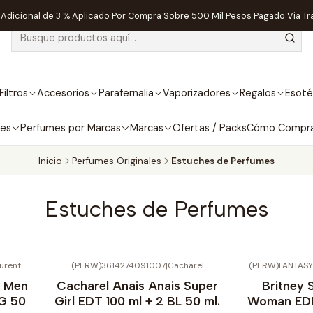
dicional de 3 % Aplicado Por Compra Sobre 500 Mil Pesos Pagado Via Tr
Filtros
Accesorios
Parafernalia
Vaporizadores
Regalos
Esoté
bes
Perfumes por Marcas
Marcas
Ofertas / Packs
Cómo Compr
Inicio
Perfumes Originales
Estuches de Perfumes
Estuches de Perfumes
urent
(PERW)3614274091007
|
Cacharel
(PERW)FANTAS
No disponible
No disponible
e Men
Cacharel Anais Anais Super
Britney 
SG 50
Girl EDT 100 ml + 2 BL 50 ml.
Woman EDP 