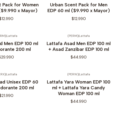
No disponible
t Pack for Women
Urban Scent Pack for Men
($9.990 x Mayor)
EDP 60 ml ($9.990 x Mayor)
$12.990
$12.990
ERM)
|
Lattafa
(PERM)
|
Lattafa
Agotado
ad Men EDP 100 ml
Lattafa Asad Men EDP 100 ml
orante 200 ml
+ Asad Zanzibar EDP 100 ml
$29.990
$44.990
ERX)
|
Lattafa
(PERW)
|
Lattafa
No disponible
wad Unisex EDP 60
Lattafa Yara Woman EDP 100
odorante 200 ml
ml + Lattafa Yara Candy
Woman EDP 100 ml
$21.990
$44.990