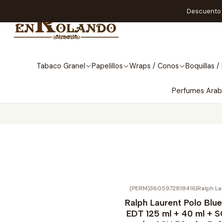
Descuento A
Tabaco Granel
Papelillos
Wraps / Conos
Boquillas / 
Perfumes Ara
(PERM)3605972818416
|
Ralph La
No disponible
Ralph Laurent Polo Blu
EDT 125 ml + 40 ml + 