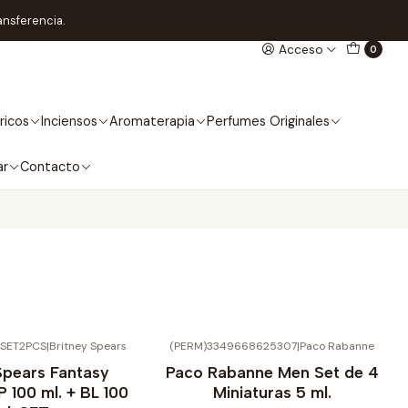
ansferencia.
Acceso
0
ricos
Inciensos
Aromaterapia
Perfumes Originales
ar
Contacto
YSET2PCS
|
Britney Spears
(PERM)3349668625307
|
Paco Rabanne
No disponible
Spears Fantasy
Paco Rabanne Men Set de 4
100 ml. + BL 100
Miniaturas 5 ml.