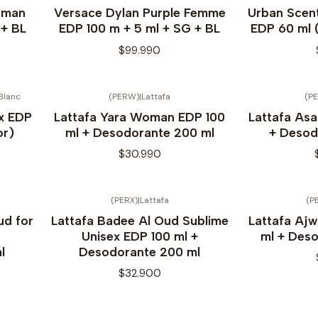
oman
Versace Dylan Purple Femme
Urban Scen
 + BL
EDP 100 m + 5 ml + SG + BL
EDP 60 ml 
$99.990
Blanc
(PERW)
|
Lattafa
(P
x EDP
Lattafa Yara Woman EDP 100
Lattafa As
or)
ml + Desodorante 200 ml
+ Desod
$30.990
(PERX)
|
Lattafa
(P
No disponible
ud for
Lattafa Badee Al Oud Sublime
Lattafa Aj
Unisex EDP 100 ml +
ml + Des
l
Desodorante 200 ml
$32.900