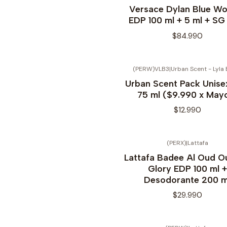
No disponible
Versace Dylan Blue W
EDP 100 ml + 5 ml + SG
$84.990
(PERW)VLB3
|
Urban Scent - Lyla 
Urban Scent Pack Unise
75 ml ($9.990 x May
$12.990
(PERX)
|
Lattafa
Lattafa Badee Al Oud O
Glory EDP 100 ml +
Desodorante 200 m
$29.990