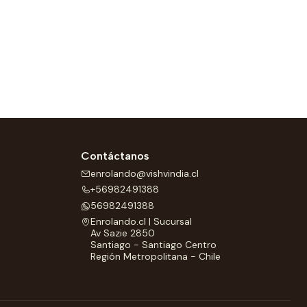
Contáctanos
enrolando@vishvindia.cl
+56982491388
56982491388
Enrolando.cl | Sucursal
Av Sazie 2850
Santiago - Santiago Centro
Región Metropolitana - Chile