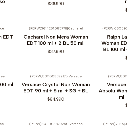
lso
$36.990
ace
(PERW)3614274085778
|
Cacharel
(PERW)36059
No disponible
No disponible
n EDT
Cacharel Noa Mera Woman
Ralph L
EDT 100 ml + 2 BL 50 ml.
Woman EDT
BL 100 ml
$37.990
ween
(PERW)8011003879175
|
Versace
(PERW)801
No disponible
00 ml
Versace Crystal Noir Woman
Versace 
EDT 90 ml + 5 ml + SG + BL
Absolu Wom
ml 
$84.990
ce
(PERW)8011003879250
|
Versace
(PERW)VLB5
|
U