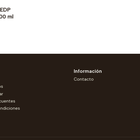
 EDP
00 ml
Información
Contacto
os
ar
cuentes
ndiciones