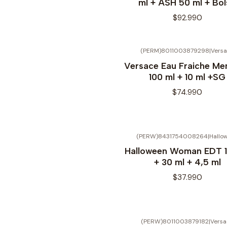
ml + ASH 50 ml + Bo
$92.990
(PERM)8011003879298
|
Vers
Versace Eau Fraiche Me
100 ml + 10 ml +SG
$74.990
(PERW)8431754008264
|
Hallo
Halloween Woman EDT 1
+ 30 ml + 4,5 ml
$37.990
(PERW)8011003879182
|
Versa