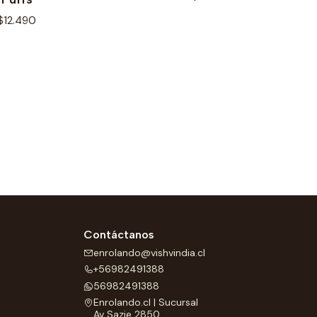
$12.490
Contáctanos
enrolando@vishvindia.cl
+56982491388
56982491388
Enrolando.cl | Sucursal
Av Sazie 2850