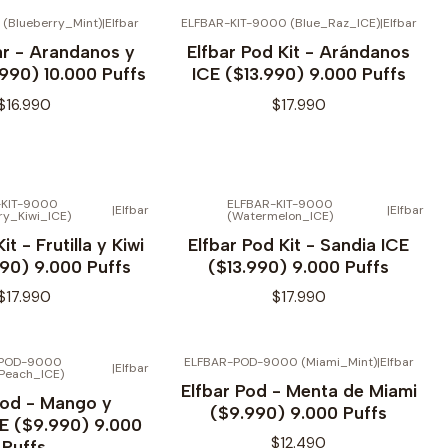
(Blueberry_Mint)
|
Elfbar
ELFBAR-KIT-9000 (Blue_Raz_ICE)
|
Elfbar
ar - Arandanos y
Elfbar Pod Kit - Arándanos
990) 10.000 Puffs
ICE ($13.990) 9.000 Puffs
$16.990
$17.990
-KIT-9000
ELFBAR-KIT-9000
|
Elfbar
|
Elfbar
ry_Kiwi_ICE)
(Watermelon_ICE)
it - Frutilla y Kiwi
Elfbar Pod Kit - Sandia ICE
990) 9.000 Puffs
($13.990) 9.000 Puffs
$17.990
$17.990
-POD-9000
ELFBAR-POD-9000 (Miami_Mint)
|
Elfbar
|
Elfbar
Peach_ICE)
Elfbar Pod - Menta de Miami
Pod - Mango y
($9.990) 9.000 Puffs
E ($9.990) 9.000
$12.490
Puffs