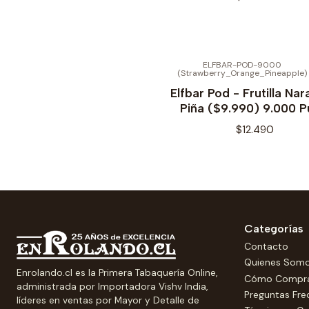
ELFBAR-POD-9000
(Strawberry_Orange_Pineapple)
Elfbar Pod - Frutilla Nar
Piña ($9.990) 9.000 P
$12.490
Categorías
Contacto
Quienes Som
Enrolando.cl es la Primera Tabaquería Online,
Cómo Compr
administrada por Importadora Vishv India,
Preguntas Fre
líderes en ventas por Mayor y Detalle de