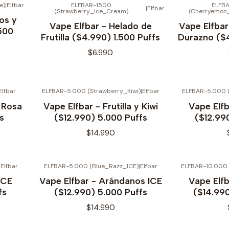
e)
|
Elfbar
ELFBAR-1500
ELFB
|
Elfbar
(Strawberry_Ice_Cream)
(Cherryemon
Agotado
os y
Vape Elfbar - Helado de
Vape Elfbar
500
Frutilla ($4.990) 1.500 Puffs
Durazno ($4
$6.990
Elfbar
ELFBAR-5.000 (Strawberry_Kiwi)
|
Elfbar
ELFBAR-5.000 
 Rosa
Vape Elfbar - Frutilla y Kiwi
Vape Elfb
s
($12.990) 5.000 Puffs
($12.99
$14.990
|
Elfbar
ELFBAR-5.000 (Blue_Razz_ICE)
|
Elfbar
ELFBAR-10.000 
 ICE
Vape Elfbar - Arándanos ICE
Vape Elfb
fs
($12.990) 5.000 Puffs
($14.990
$14.990