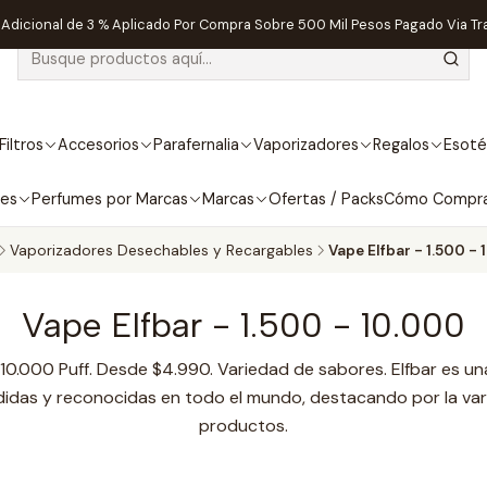
dicional de 3 % Aplicado Por Compra Sobre 500 Mil Pesos Pagado Via Tr
Filtros
Accesorios
Parafernalia
Vaporizadores
Regalos
Esoté
bes
Perfumes por Marcas
Marcas
Ofertas / Packs
Cómo Compr
Vaporizadores Desechables y Recargables
Vape Elfbar - 1.500 - 
Vape Elfbar - 1.500 - 10.000
 10.000 Puff. Desde $4.990. Variedad de sabores. Elfbar es u
das y reconocidas en todo el mundo, destacando por la var
productos.