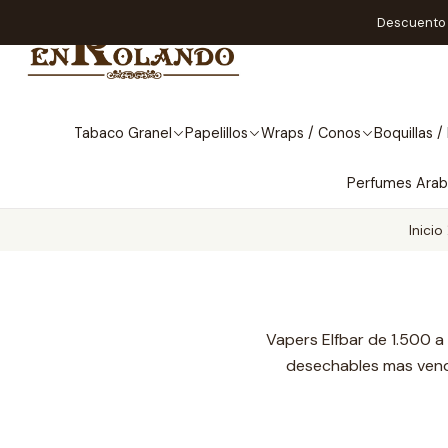
Descuento A
Tabaco Granel
Papelillos
Wraps / Conos
Boquillas / 
Perfumes Ara
Inicio
Vapers Elfbar de 1.500 a
desechables mas vendi