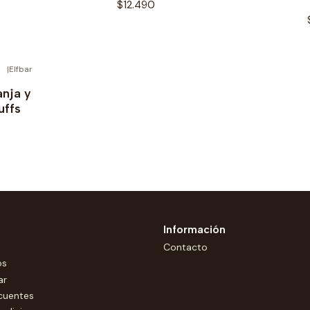
$12.490
|
Elfbar
anja y
uffs
Información
Contacto
os
ar
cuentes