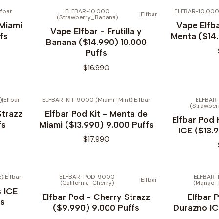
lfbar
ELFBAR-10.000
ELFBAR-10.000 
|
Elfbar
(Strawberry_Banana)
 Miami
Vape Elfb
Vape Elfbar - Frutilla y
fs
Menta ($14.
Banana ($14.990) 10.000
Puffs
$16.990
)
|
Elfbar
ELFBAR-KIT-9000 (Miami_Mint)
|
Elfbar
ELFBAR
(Strawber
Strazz
Elfbar Pod Kit - Menta de
Elfbar Pod K
fs
Miami ($13.990) 9.000 Puffs
ICE ($13.
$17.990
)
|
Elfbar
ELFBAR-POD-9000
ELFBAR
|
Elfbar
(California_Cherry)
(Mango_
Agotado
s ICE
Elfbar Pod - Cherry Strazz
Elfbar 
fs
($9.990) 9.000 Puffs
Durazno IC