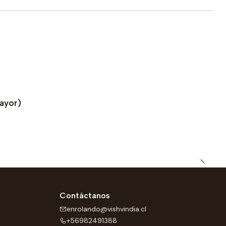
Mayor)
Contáctanos
enrolando@vishvindia.cl
+56982491388