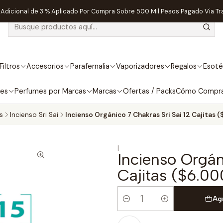
dicional de 3 % Aplicado Por Compra Sobre 500 Mil Pesos Pagado Via Tr
Filtros
Accesorios
Parafernalia
Vaporizadores
Regalos
Esoté
bes
Perfumes por Marcas
Marcas
Ofertas / Packs
Cómo Compr
s
Incienso Sri Sai
Incienso Orgánico 7 Chakras Sri Sai 12 Cajitas 
|
Incienso Orgán
Cajitas ($6.00
Ag
Cantidad