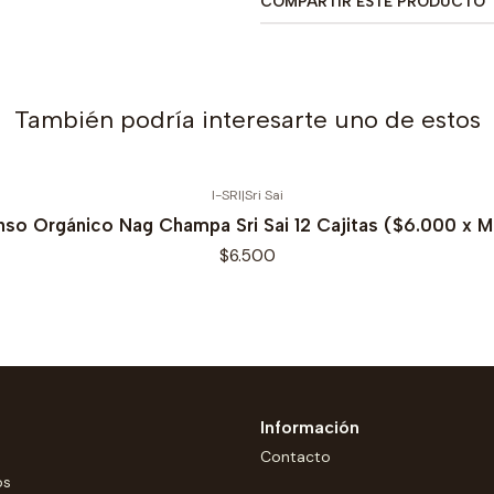
COMPARTIR ESTE PRODUCTO
También podría interesarte uno de estos
I-SRI
|
Sri Sai
nso Orgánico Nag Champa Sri Sai 12 Cajitas ($6.000 x 
$6.500
Información
Contacto
os