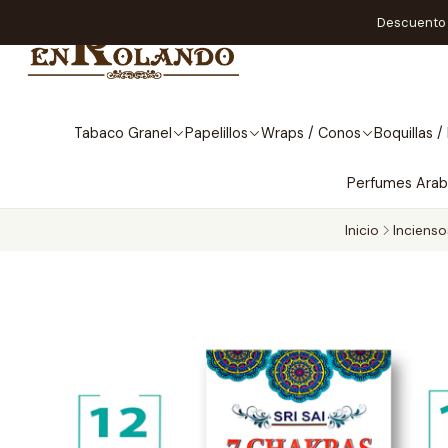
Descuento A
Tabaco Granel
Papelillos
Wraps / Conos
Boquillas / 
Perfumes Ara
Inicio
Incienso