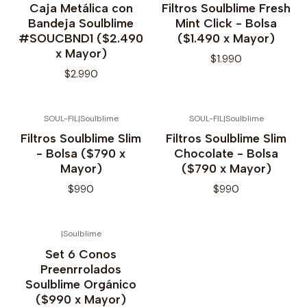
Caja Metálica con
Filtros Soulblime Fresh
Bandeja Soulblime
Mint Click - Bolsa
#SOUCBND1 ($2.490
($1.490 x Mayor)
x Mayor)
$1.990
$2.990
SOUL-FIL
|
Soulblime
SOUL-FIL
|
Soulblime
No disponible
Filtros Soulblime Slim
Filtros Soulblime Slim
- Bolsa ($790 x
Chocolate - Bolsa
Mayor)
($790 x Mayor)
$990
$990
|
Soulblime
Set 6 Conos
Preenrrolados
Soulblime Orgánico
($990 x Mayor)