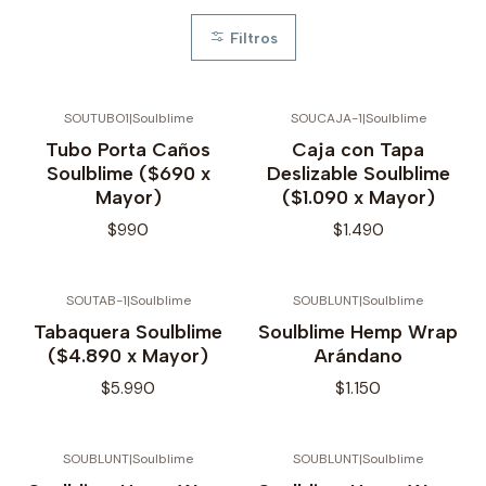
Filtros
SOUTUBO1
|
Soulblime
SOUCAJA-1
|
Soulblime
No disponible
Tubo Porta Caños
Caja con Tapa
Soulblime ($690 x
Deslizable Soulblime
Mayor)
($1.090 x Mayor)
$990
$1.490
SOUTAB-1
|
Soulblime
SOUBLUNT
|
Soulblime
No disponible
Tabaquera Soulblime
Soulblime Hemp Wrap
($4.890 x Mayor)
Arándano
$5.990
$1.150
SOUBLUNT
|
Soulblime
SOUBLUNT
|
Soulblime