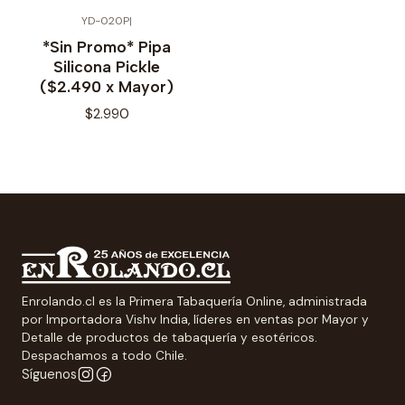
YD-020P
|
No disponible
*Sin Promo* Pipa
Silicona Pickle
($2.490 x Mayor)
$2.990
Enrolando.cl es la Primera Tabaquería Online, administrada
por Importadora Vishv India, líderes en ventas por Mayor y
Detalle de productos de tabaquería y esotéricos.
Despachamos a todo Chile.
Síguenos