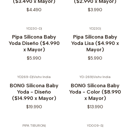
($3.490 x Mayor)
($2.990 x Mayor)
$4.490
$3.990
YD230-D
|
YD230
|
No disponible
Pipa Silicona Baby
Pipa Silicona Baby
Yoda Diseño ($4.990
Yoda Lisa ($4.990 x
x Mayor)
Mayor)
$5.990
$5.990
YD269-D
|
Vishv India
YD-269
|
Vishv India
No disponible
No disponible
BONG Silicona Baby
BONG Silicona Baby
Yoda - Diseño
Yoda - Color ($8.990
($14.990 x Mayor)
x Mayor)
$19.990
$13.990
PIPA TIBURON
|
YD009-S
|