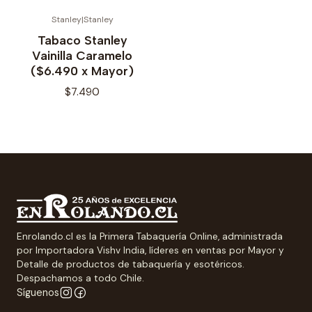
Stanley
|
Stanley
No disponible
Tabaco Stanley
Vainilla Caramelo
($6.490 x Mayor)
$7.490
Enrolando.cl es la Primera Tabaquería Online, administrada
por Importadora Vishv India, líderes en ventas por Mayor y
Detalle de productos de tabaquería y esotéricos.
Despachamos a todo Chile.
Síguenos