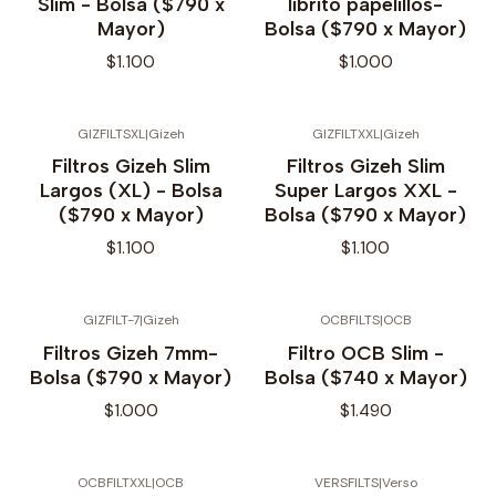
Slim - Bolsa ($790 x
librito papelillos-
Mayor)
Bolsa ($790 x Mayor)
$1.100
$1.000
GIZFILTSXL
|
Gizeh
GIZFILTXXL
|
Gizeh
Filtros Gizeh Slim
Filtros Gizeh Slim
Largos (XL) - Bolsa
Super Largos XXL -
($790 x Mayor)
Bolsa ($790 x Mayor)
$1.100
$1.100
GIZFILT-7
|
Gizeh
OCBFILTS
|
OCB
No disponible
No disponible
Filtros Gizeh 7mm-
Filtro OCB Slim -
Bolsa ($790 x Mayor)
Bolsa ($740 x Mayor)
$1.000
$1.490
OCBFILTXXL
|
OCB
VERSFILTS
|
Verso