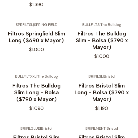
$1.390
SPRFILTSL
|
SPRING FIELD
BULLFILTS
|
The Bulldog
No disponible
No disponible
Filtros Springfield Slim
Filtros The Bulldog
Long ($690 x Mayor)
Slim - Bolsa ($790 x
Mayor)
$1.000
$1.000
BULLFILTXXL
|
The Bulldog
BRIFILSL
|
Bristol
No disponible
Filtros The Bulldog
Filtros Bristol Slim
Slim Long - Bolsa
Long - Bolsa ($790 x
($790 x Mayor)
Mayor)
$1.090
$1.190
BRIFILGLUE
|
Bristol
BRIFILMENT
|
Bristol
Filtros Bristol Slim
Filtros Bristol Slim