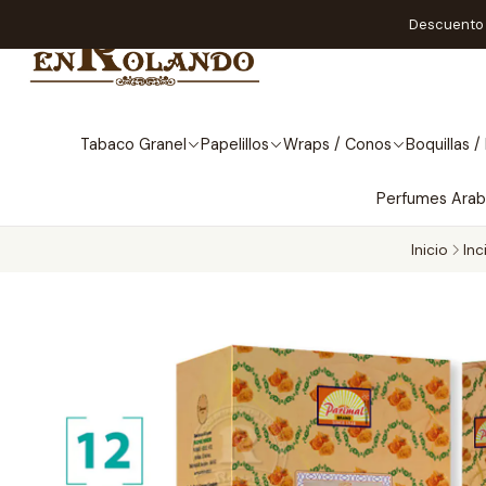
Descuento A
Tabaco Granel
Papelillos
Wraps / Conos
Boquillas / 
Perfumes Ara
Inicio
Inc