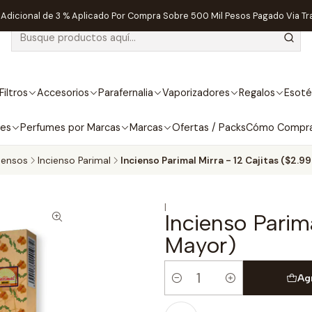
dicional de 3 % Aplicado Por Compra Sobre 500 Mil Pesos Pagado Via Tr
Filtros
Accesorios
Parafernalia
Vaporizadores
Regalos
Esoté
bes
Perfumes por Marcas
Marcas
Ofertas / Packs
Cómo Compr
iensos
Incienso Parimal
Incienso Parimal Mirra - 12 Cajitas ($2.9
|
Incienso Parima
Mayor)
Ag
Cantidad