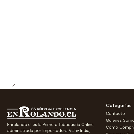
Categorías
Contacto
Quienes Som
Enrolando.cl es la Primera Tabaquería Online,
Cómo Compr
administrada por Importadora Vishv India,