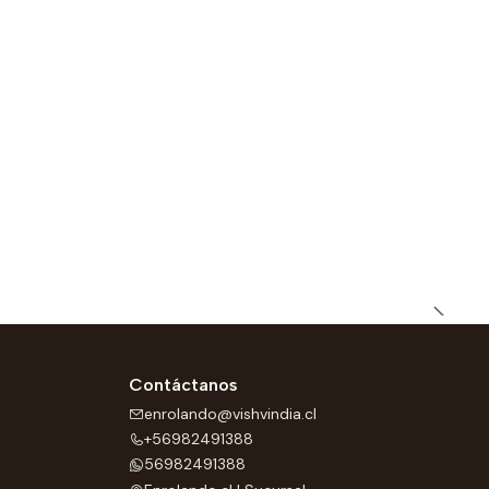
Contáctanos
enrolando@vishvindia.cl
+56982491388
56982491388