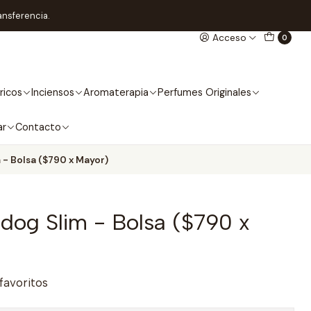
ansferencia.
Acceso
0
ricos
Inciensos
Aromaterapia
Perfumes Originales
ar
Contacto
m - Bolsa ($790 x Mayor)
lldog Slim - Bolsa ($790 x
 favoritos