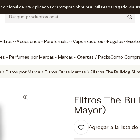
dicional de 3 % Aplicado Por Compra Sobre 500 Mil Pesos Pagado Via Tr
Filtros
Accesorios
Parafernalia
Vaporizadores
Regalos
Esoté
bes
Perfumes por Marcas
Marcas
Ofertas / Packs
Cómo Compr
s
Filtros por Marca
Filtros Otras Marcas
Filtros The Bulldog Sli
|
Filtros The Bu
Mayor)
Agregar a la lista de