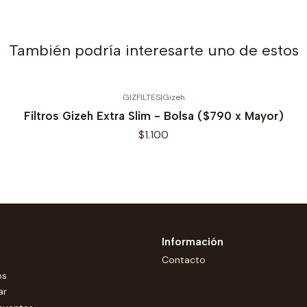
También podría interesarte uno de estos
GIZFILTES
|
Gizeh
Filtros Gizeh Extra Slim - Bolsa ($790 x Mayor)
$1.100
Información
Contacto
os
ar