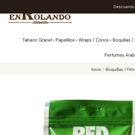
Descuento A
Tabaco Granel
Papelillos
Wraps / Conos
Boquillas / 
Perfumes Ara
Inicio
Boquillas / Filt