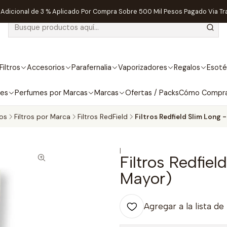
dicional de 3 % Aplicado Por Compra Sobre 500 Mil Pesos Pagado Via Tr
Filtros
Accesorios
Parafernalia
Vaporizadores
Regalos
Esoté
bes
Perfumes por Marcas
Marcas
Ofertas / Packs
Cómo Compr
ros
Filtros por Marca
Filtros RedField
Filtros Redfield Slim Long 
|
Filtros Redfie
Mayor)
Agregar a la lista de