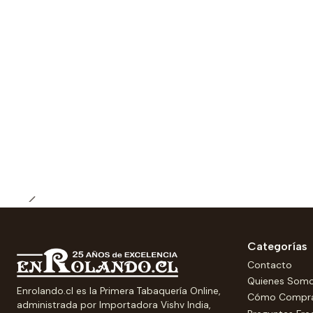
Categorías
Contacto
Quienes Som
Enrolando.cl es la Primera Tabaquería Online,
Cómo Compr
administrada por Importadora Vishv India,