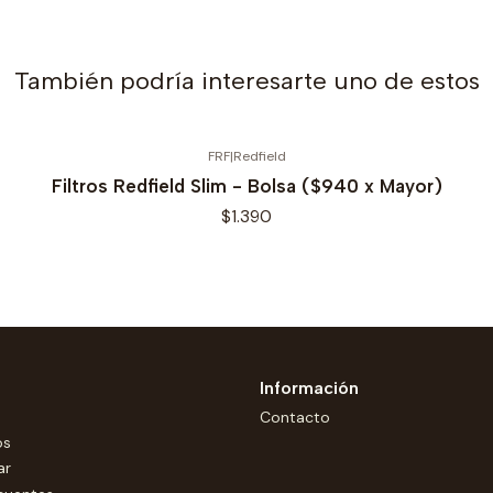
También podría interesarte uno de estos
FRF
|
Redfield
Filtros Redfield Slim - Bolsa ($940 x Mayor)
$1.390
Información
Contacto
os
ar