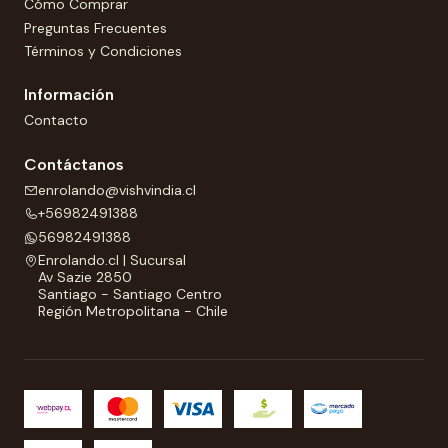
Cómo Comprar
Preguntas Frecuentes
Términos y Condiciones
Información
Contacto
Contáctanos
enrolando@vishvindia.cl
+56982491388
56982491388
Enrolando.cl | Sucursal
Av Sazie 2850
Santiago - Santiago Centro
Región Metropolitana - Chile