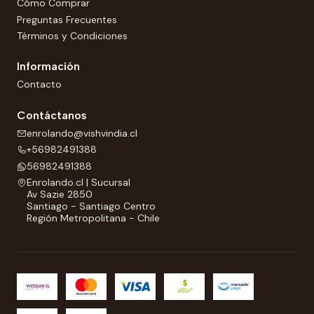
Cómo Comprar
Preguntas Frecuentes
Términos y Condiciones
Información
Contacto
Contáctanos
enrolando@vishvindia.cl
+56982491388
56982491388
Enrolando.cl | Sucursal
Av Sazie 2850
Santiago - Santiago Centro
Región Metropolitana - Chile