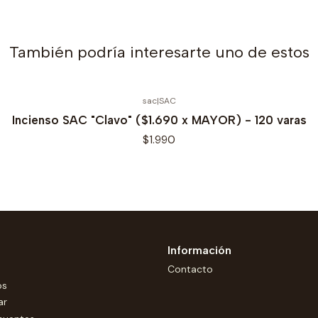
También podría interesarte uno de estos
sac
|
SAC
Incienso SAC "Clavo" ($1.690 x MAYOR) - 120 varas
$1.990
Información
Contacto
os
ar