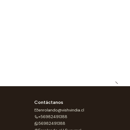
Contáctanos
enrolando@vishvindia.cl
+56982491388
56982491388