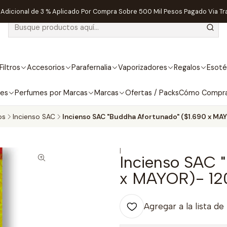
dicional de 3 % Aplicado Por Compra Sobre 500 Mil Pesos Pagado Via Tr
Filtros
Accesorios
Parafernalia
Vaporizadores
Regalos
Esoté
bes
Perfumes por Marcas
Marcas
Ofertas / Packs
Cómo Compr
os
Incienso SAC
Incienso SAC "Buddha Afortunado" ($1.690 x MAY
|
Incienso SAC 
x MAYOR)- 12
Agregar a la lista de