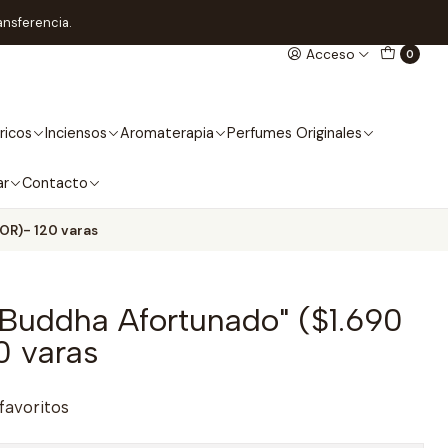
ansferencia.
Acceso
0
ricos
Inciensos
Aromaterapia
Perfumes Originales
ar
Contacto
OR)- 120 varas
"Buddha Afortunado" ($1.690
0 varas
 favoritos