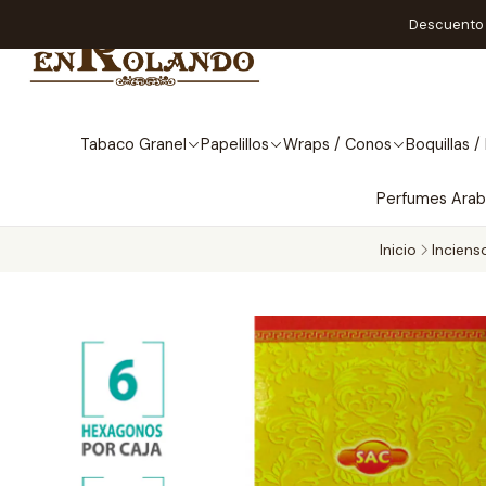
Descuento A
Tabaco Granel
Papelillos
Wraps / Conos
Boquillas / 
Perfumes Ara
Inicio
Inciens