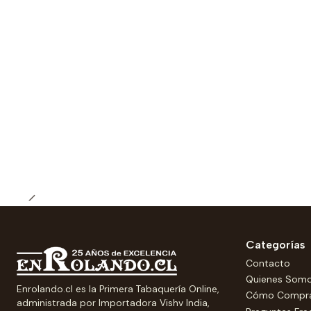
Categorías
Contacto
Quienes Som
Enrolando.cl es la Primera Tabaquería Online,
Cómo Compr
administrada por Importadora Vishv India,