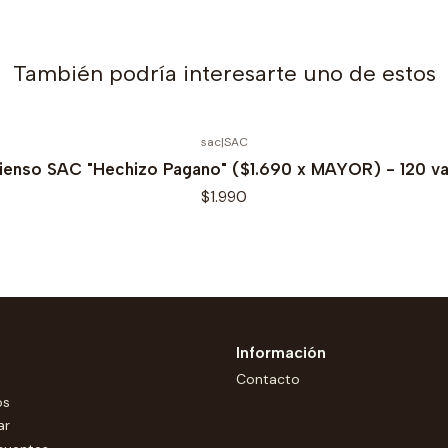
También podría interesarte uno de estos
sac
|
SAC
cienso SAC "Hechizo Pagano" ($1.690 x MAYOR) - 120 va
$1.990
Información
Contacto
os
ar