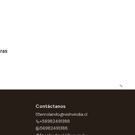
ras
Contáctanos
enrolando@vishvindia.cl
+56982491388
56982491388