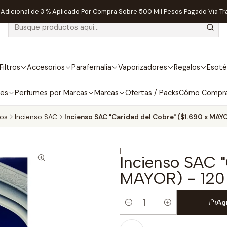
dicional de 3 % Aplicado Por Compra Sobre 500 Mil Pesos Pagado Via Tr
Filtros
Accesorios
Parafernalia
Vaporizadores
Regalos
Esoté
bes
Perfumes por Marcas
Marcas
Ofertas / Packs
Cómo Compr
sos
Incienso SAC
Incienso SAC "Caridad del Cobre" ($1.690 x MAYO
|
Incienso SAC "
MAYOR) - 120
Ag
Cantidad