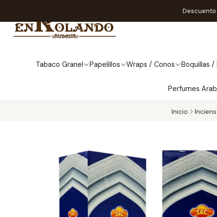
Descuento A
Tabaco Granel
Papelillos
Wraps / Conos
Boquillas / 
Perfumes Ara
Inicio
Incien