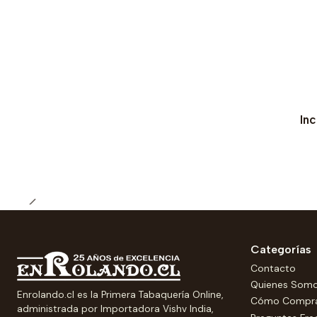
In
Categorías
Contacto
Quienes Som
Enrolando.cl es la Primera Tabaquería Online,
Cómo Compr
administrada por Importadora Vishv India,