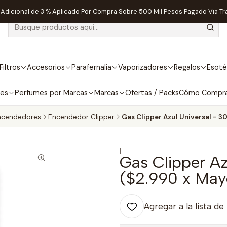
dicional de 3 % Aplicado Por Compra Sobre 500 Mil Pesos Pagado Via Tr
Filtros
Accesorios
Parafernalia
Vaporizadores
Regalos
Esoté
bes
Perfumes por Marcas
Marcas
Ofertas / Packs
Cómo Compr
ncendedores
Encendedor Clipper
Gas Clipper Azul Universal - 3
|
Gas Clipper Az
($2.990 x May
Agregar a la lista de