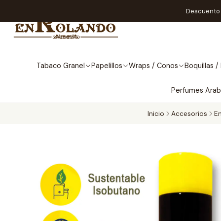
Descuento A
Tabaco Granel
Papelillos
Wraps / Conos
Boquillas / 
Perfumes Ara
Inicio
Accesorios
E