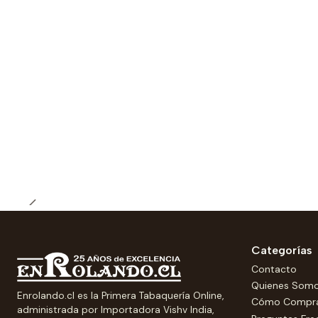
Categorías
Contacto
Quienes Som
Enrolando.cl es la Primera Tabaquería Online,
Cómo Compr
administrada por Importadora Vishv India,