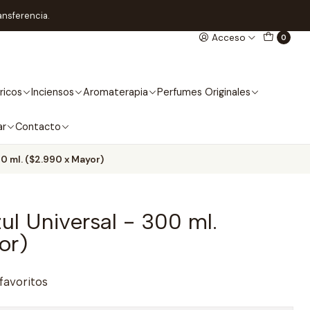
ansferencia.
Acceso
0
ricos
Inciensos
Aromaterapia
Perfumes Originales
ar
Contacto
00 ml. ($2.990 x Mayor)
ul Universal - 300 ml.
or)
 favoritos