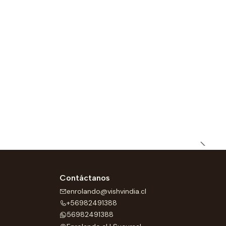
Contáctanos
enrolando@vishvindia.cl
+56982491388
56982491388