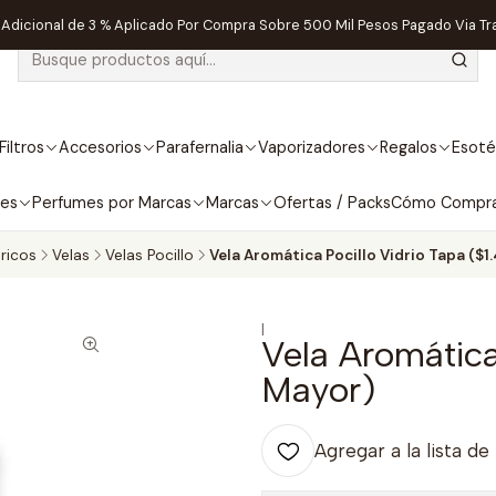
dicional de 3 % Aplicado Por Compra Sobre 500 Mil Pesos Pagado Via Tr
Filtros
Accesorios
Parafernalia
Vaporizadores
Regalos
Esoté
bes
Perfumes por Marcas
Marcas
Ofertas / Packs
Cómo Compr
ricos
Velas
Velas Pocillo
Vela Aromática Pocillo Vidrio Tapa ($1
|
Vela Aromática
Mayor)
Agregar a la lista de