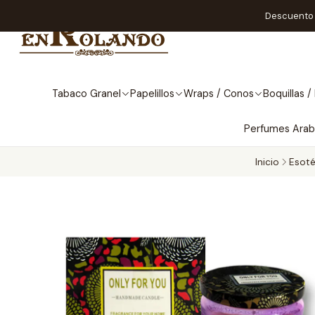
Descuento A
Tabaco Granel
Papelillos
Wraps / Conos
Boquillas / 
Perfumes Ara
Inicio
Esoté