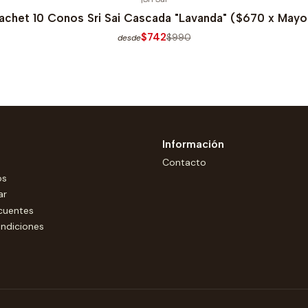
achet 10 Conos Sri Sai Cascada "Lavanda" ($670 x Mayo
$742
$990
desde
Información
Contacto
os
ar
cuentes
ndiciones