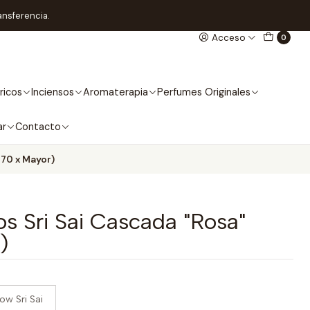
ansferencia.
Acceso
0
ricos
Inciensos
Aromaterapia
Perfumes Originales
ar
Contacto
670 x Mayor)
s Sri Sai Cascada "Rosa"
)
ow Sri Sai