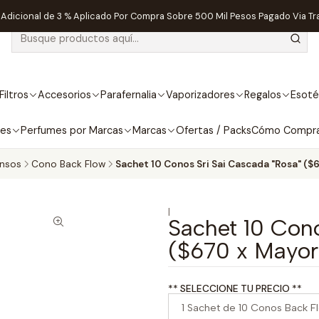
dicional de 3 % Aplicado Por Compra Sobre 500 Mil Pesos Pagado Via Tr
Filtros
Accesorios
Parafernalia
Vaporizadores
Regalos
Esoté
bes
Perfumes por Marcas
Marcas
Ofertas / Packs
Cómo Compr
ensos
Cono Back Flow
Sachet 10 Conos Sri Sai Cascada "Rosa" ($
|
Sachet 10 Cono
($670 x Mayor
** SELECCIONE TU PRECIO **
1 Sachet de 10 Conos Back Fl