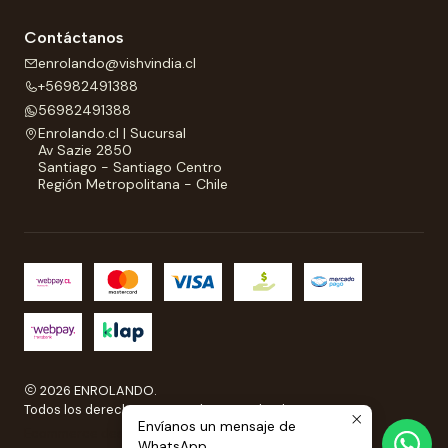
Contáctanos
enrolando@vishvindia.cl
+56982491388
56982491388
Enrolando.cl | Sucursal
Av Sazie 2850
Santiago - Santiago Centro
Región Metropolitana - Chile
2026 ENROLANDO.
Todos los derechos reservados a Enrolando..
Envíanos un mensaje de
Ecommerce desarrollado por
Sitestore.cl
WhatsApp