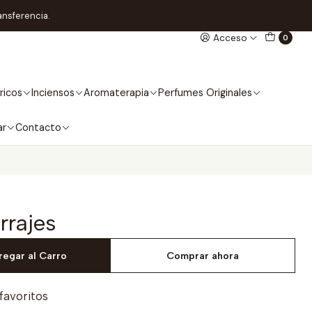
ansferencia.
Acceso
0
ricos
Inciensos
Aromaterapia
Perfumes Originales
ar
Contacto
rrajes
regar al Carro
Comprar ahora
 favoritos