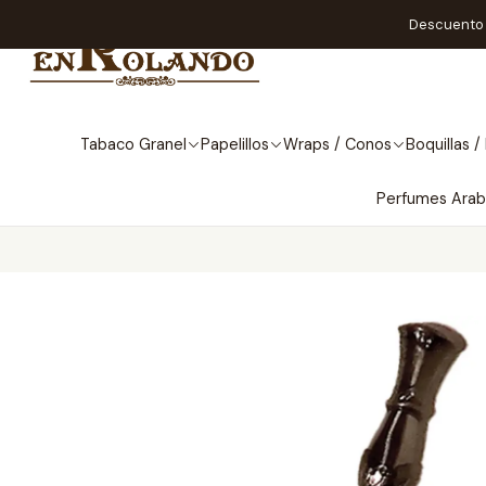
Descuento A
Tabaco Granel
Papelillos
Wraps / Conos
Boquillas / 
Perfumes Ara