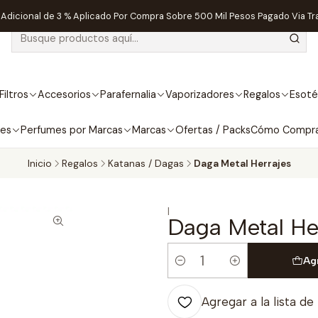
dicional de 3 % Aplicado Por Compra Sobre 500 Mil Pesos Pagado Via Tr
Filtros
Accesorios
Parafernalia
Vaporizadores
Regalos
Esoté
bes
Perfumes por Marcas
Marcas
Ofertas / Packs
Cómo Compr
Inicio
Regalos
Katanas / Dagas
Daga Metal Herrajes
|
Daga Metal He
Ag
Cantidad
Agregar a la lista de