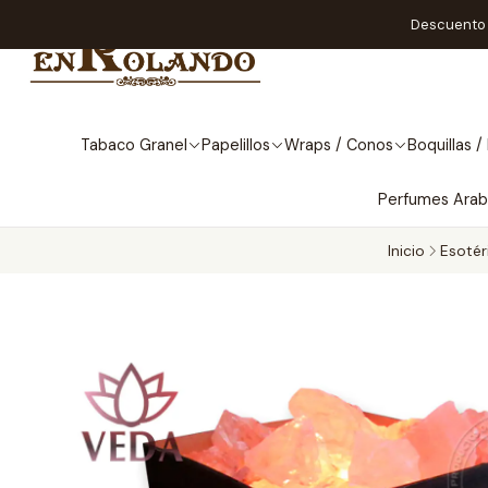
Descuento A
Tabaco Granel
Papelillos
Wraps / Conos
Boquillas / 
Perfumes Ara
Inicio
Esotér