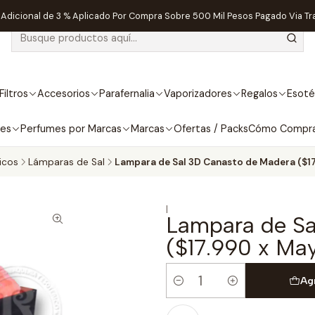
dicional de 3 % Aplicado Por Compra Sobre 500 Mil Pesos Pagado Via Tr
Filtros
Accesorios
Parafernalia
Vaporizadores
Regalos
Esoté
bes
Perfumes por Marcas
Marcas
Ofertas / Packs
Cómo Compr
icos
Lámparas de Sal
Lampara de Sal 3D Canasto de Madera ($17
|
Lampara de Sa
($17.990 x Ma
Ag
Cantidad