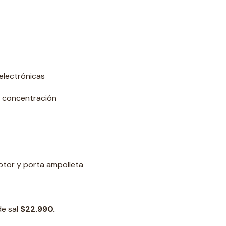
electrónicas
y concentración
uptor y porta ampolleta
de sal
$22.990.