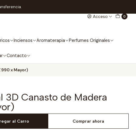
ansferencia.
Acceso
0
ricos
Inciensos
Aromaterapia
Perfumes Originales
ar
Contacto
.990 x Mayor)
l 3D Canasto de Madera
yor)
regar al Carro
Comprar ahora