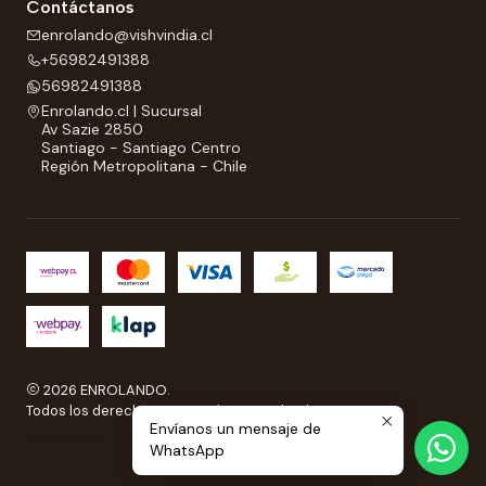
Contáctanos
enrolando@vishvindia.cl
+56982491388
56982491388
Enrolando.cl | Sucursal
Av Sazie 2850
Santiago - Santiago Centro
Región Metropolitana - Chile
2026 ENROLANDO.
Todos los derechos reservados a Enrolando..
Envíanos un mensaje de
Ecommerce desarrollado por
Sitestore.cl
WhatsApp