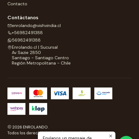
Contacto
Contáctanos
enrolando@vishvindia.cl
+56982491388
56982491388
Enrolando.cl | Sucursal
Av Sazie 2850
Santiago - Santiago Centro
Región Metropolitana - Chile
2026 ENROLANDO.
Todos los derechos reservados a Enrolando..
Envíanos un mensaje de