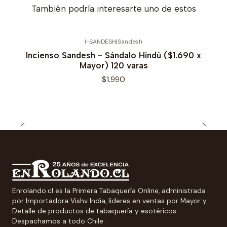
También podría interesarte uno de estos
I-SANDESH
|
Sandesh
Incienso Sandesh - Sándalo Hindú ($1.690 x
Mayor) 120 varas
$1.990
Enrolando.cl es la Primera Tabaquería Online, administrada
por Importadora Vishv India, líderes en ventas por Mayor y
Detalle de productos de tabaquería y esotéricos.
Despachamos a todo Chile.