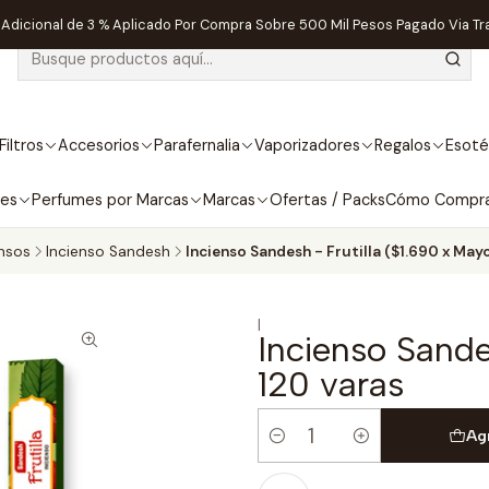
dicional de 3 % Aplicado Por Compra Sobre 500 Mil Pesos Pagado Via Tr
Filtros
Accesorios
Parafernalia
Vaporizadores
Regalos
Esoté
bes
Perfumes por Marcas
Marcas
Ofertas / Packs
Cómo Compr
ensos
Incienso Sandesh
Incienso Sandesh - Frutilla ($1.690 x May
|
Incienso Sande
120 varas
Ag
Cantidad