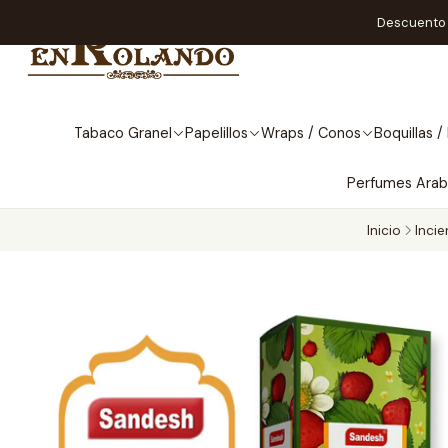
Descuento A
Tabaco Granel
Papelillos
Wraps / Conos
Boquillas / 
Perfumes Ara
Inicio
Inci