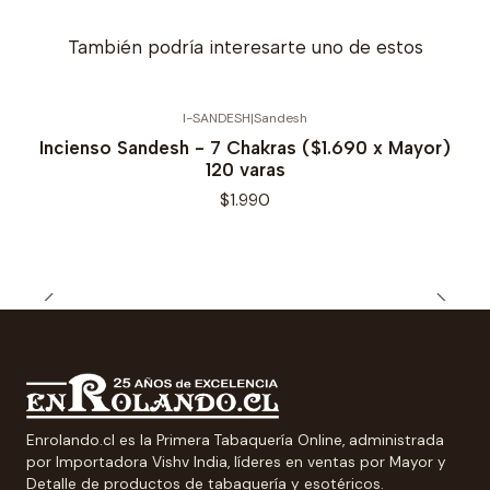
También podría interesarte uno de estos
I-SANDESH
|
Sandesh
Incienso Sandesh - 7 Chakras ($1.690 x Mayor)
120 varas
$1.990
Enrolando.cl es la Primera Tabaquería Online, administrada
por Importadora Vishv India, líderes en ventas por Mayor y
Detalle de productos de tabaquería y esotéricos.