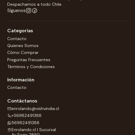
Despachamos a todo Chile.
Síguenos
Categorías
Contacto
Quienes Somos
Cómo Comprar
Preguntas Frecuentes
Términos y Condiciones
Información
Contacto
Contáctanos
enrolando@vishvindia.cl
+56982491388
56982491388
Enrolando.cl | Sucursal
Av Sazie 2850