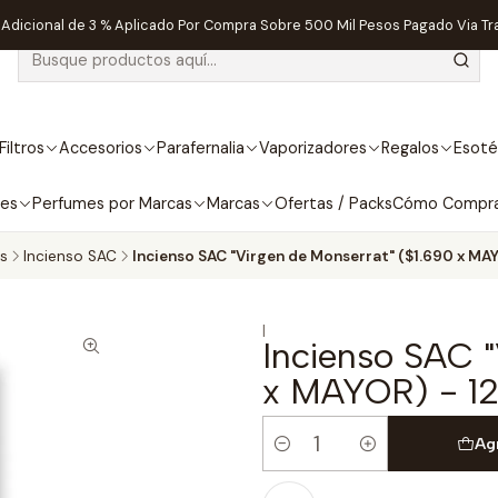
dicional de 3 % Aplicado Por Compra Sobre 500 Mil Pesos Pagado Via Tr
Filtros
Accesorios
Parafernalia
Vaporizadores
Regalos
Esoté
bes
Perfumes por Marcas
Marcas
Ofertas / Packs
Cómo Compr
os
Incienso SAC
Incienso SAC "Virgen de Monserrat" ($1.690 x MAY
|
Incienso SAC "
x MAYOR) - 12
Ag
Cantidad