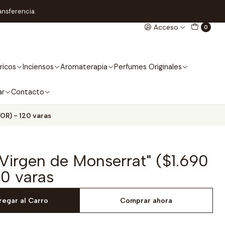
ansferencia.
Acceso
0
ricos
Inciensos
Aromaterapia
Perfumes Originales
ar
Contacto
OR) - 120 varas
Virgen de Monserrat" ($1.690
0 varas
regar al Carro
Comprar ahora