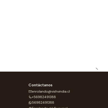
Contáctanos
enrolando@vishvindia.cl
+56982491388
56982491388