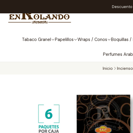
Descuento A
Tabaco Granel
Papelillos
Wraps / Conos
Boquillas / 
Perfumes Ara
Inicio
Inciens