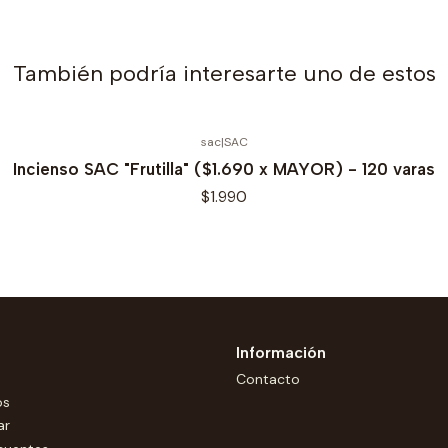
También podría interesarte uno de estos
sac
|
SAC
Incienso SAC "Frutilla" ($1.690 x MAYOR) - 120 varas
$1.990
Información
Contacto
os
ar