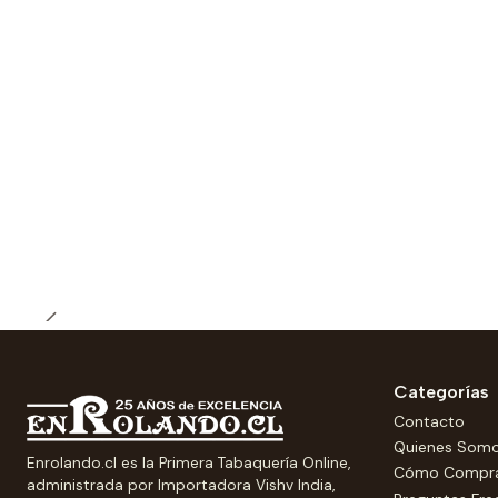
Categorías
Contacto
Quienes Som
Enrolando.cl es la Primera Tabaquería Online,
Cómo Compr
administrada por Importadora Vishv India,