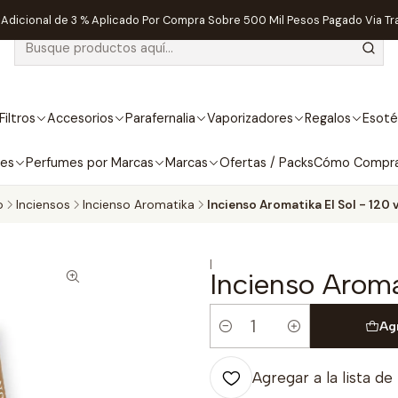
dicional de 3 % Aplicado Por Compra Sobre 500 Mil Pesos Pagado Via Tr
Filtros
Accesorios
Parafernalia
Vaporizadores
Regalos
Esoté
bes
Perfumes por Marcas
Marcas
Ofertas / Packs
Cómo Compr
o
Inciensos
Incienso Aromatika
Incienso Aromatika El Sol - 120 
|
Incienso Aroma
Ag
Cantidad
Agregar a la lista de