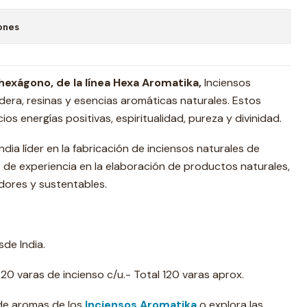
ones
hexágono, de la línea Hexa Aromatika,
Inciensos
era, resinas y esencias aromáticas naturales. Estos
ios energías positivas, espiritualidad, pureza y divinidad.
dia líder en la fabricación de inciensos naturales de
de experiencia en la elaboración de productos naturales,
dores y sustentables.
de India.
0 varas de incienso c/u.- Total 120 varas aprox.
 de aromas de los
Inciensos Aromatika
o explora las