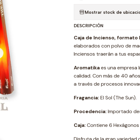
Mostrar stock de ubicaci
DESCRIPCIÓN
Caja de Incienso, formato 
elaborados con polvo de mad
Inciensos traerán a tus espac
Aromatika
es una empresa In
calidad. Con más de 40 años 
a través de procesos innova
Fragancia:
El Sol
(The Sun).
Procedencia:
Importado des
Caja:
Contiene 6 Hexágonos 2
Disfruta de la gran variedad