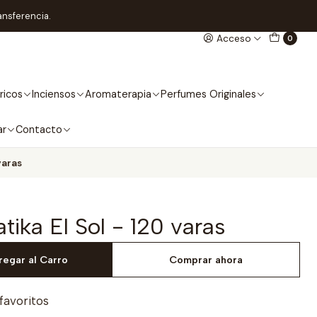
ansferencia.
Acceso
0
ricos
Inciensos
Aromaterapia
Perfumes Originales
ar
Contacto
varas
tika El Sol - 120 varas
regar al Carro
Comprar ahora
 favoritos