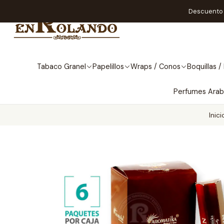
Descuento A
Tabaco Granel
Papelillos
Wraps / Conos
Boquillas / 
Perfumes Ara
Inici