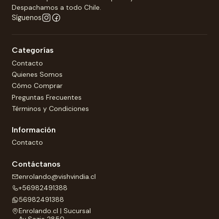
Despachamos a todo Chile.
Síguenos
Categorías
Contacto
Quienes Somos
Cómo Comprar
Preguntas Frecuentes
Términos y Condiciones
Información
Contacto
Contáctanos
enrolando@vishvindia.cl
+56982491388
56982491388
Enrolando.cl | Sucursal
Av Sazie 2850