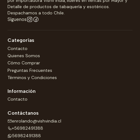
por Importadora Vishv India, líderes en ventas por Mayor y
Detalle de productos de tabaquería y esotéricos.
Despachamos a todo Chile.
Síguenos
Categorías
Contacto
Quienes Somos
Cómo Comprar
Preguntas Frecuentes
Términos y Condiciones
Información
Contacto
Contáctanos
enrolando@vishvindia.cl
+56982491388
56982491388