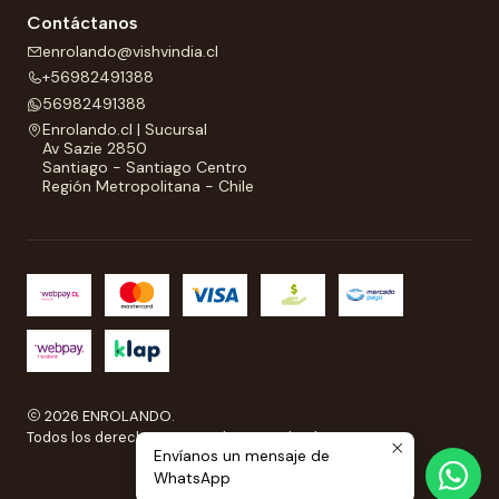
Contáctanos
enrolando@vishvindia.cl
+56982491388
56982491388
Enrolando.cl | Sucursal
Av Sazie 2850
Santiago - Santiago Centro
Región Metropolitana - Chile
2026 ENROLANDO.
Todos los derechos reservados a Enrolando..
Envíanos un mensaje de
Ecommerce desarrollado por
Sitestore.cl
WhatsApp