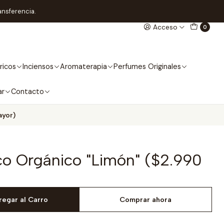
ansferencia.
Acceso
0
ricos
Inciensos
Aromaterapia
Perfumes Originales
ar
Contacto
ayor)
o Orgánico "Limón" ($2.990
regar al Carro
Comprar ahora