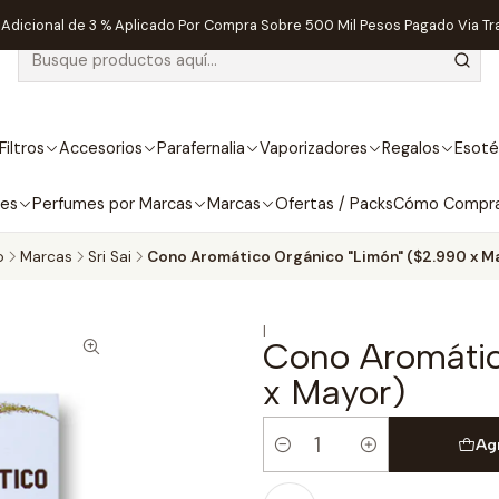
dicional de 3 % Aplicado Por Compra Sobre 500 Mil Pesos Pagado Via Tr
Filtros
Accesorios
Parafernalia
Vaporizadores
Regalos
Esoté
bes
Perfumes por Marcas
Marcas
Ofertas / Packs
Cómo Compr
o
Marcas
Sri Sai
Cono Aromático Orgánico "Limón" ($2.990 x M
|
Cono Aromátic
x Mayor)
Ag
Cantidad