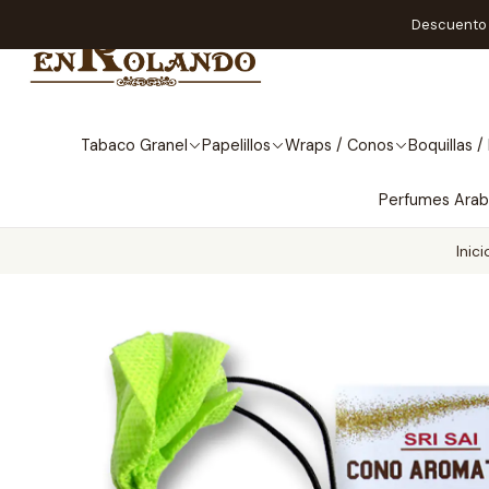
Descuento A
Tabaco Granel
Papelillos
Wraps / Conos
Boquillas / 
Perfumes Ara
Inici