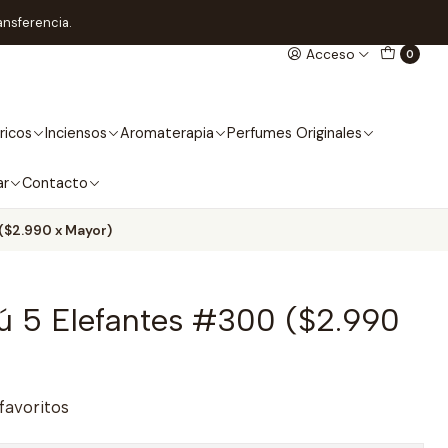
ansferencia.
Acceso
0
ricos
Inciensos
Aromaterapia
Perfumes Originales
ar
Contacto
($2.990 x Mayor)
ú 5 Elefantes #300 ($2.990
 favoritos