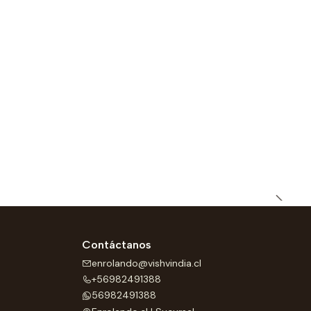
Contáctanos
enrolando@vishvindia.cl
+56982491388
56982491388