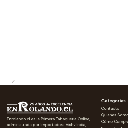
Categorías
Contacto
Quienes Som
Enrolando.cl es la Primera Tabaquería Online,
Cómo Compr
administrada por Importadora Vishv India,