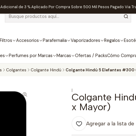
dicional de 3 % Aplicado Por Compra Sobre 500 Mil Pesos Pagado Via Tr
Filtros
Accesorios
Parafernalia
Vaporizadores
Regalos
Esoté
bes
Perfumes por Marcas
Marcas
Ofertas / Packs
Cómo Compr
s
Colgantes
Colgante Hindú
Colgante Hindú 5 Elefantes #300 
|
Colgante Hind
x Mayor)
Agregar a la lista de