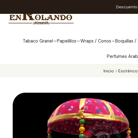
Descuento A
Tabaco Granel
Papelillos
Wraps / Conos
Boquillas / 
Perfumes Ara
Inicio
Esotérico