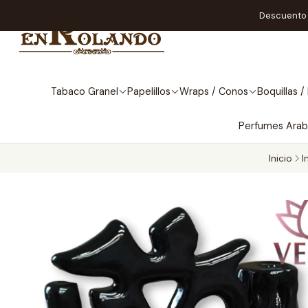
Descuento A
Tabaco Granel
Papelillos
Wraps / Conos
Boquillas / 
Perfumes Ara
Inicio
I