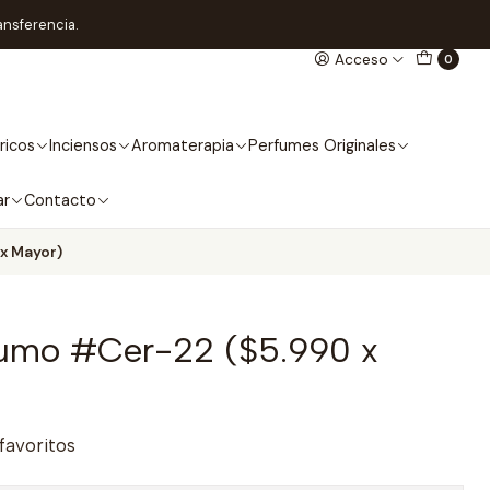
ansferencia.
Acceso
0
ricos
Inciensos
Aromaterapia
Perfumes Originales
ar
Contacto
x Mayor)
umo #Cer-22 ($5.990 x
 favoritos