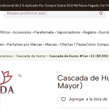
dicional de 3 % Aplicado Por Compra Sobre 500 Mil Pesos Pagado Via Tr
Filtros
Accesorios
Parafernalia
Vaporizadores
Regalos
Esoté
bes
Perfumes por Marcas
Marcas
Ofertas / Packs
Cómo Compr
nciensos
Cascada de Humo
Cascada de Humo #Cer-22 ($5.990 
|
Cascada de H
Mayor)
Agregar a la lista de