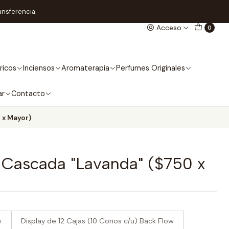
ansferencia.
Acceso
0
ricos
Inciensos
Aromaterapia
Perfumes Originales
ar
Contacto
 x Mayor)
 Cascada "Lavanda" ($750 x
w
Display de 12 Cajas (10 Conos c/u) Back Flow