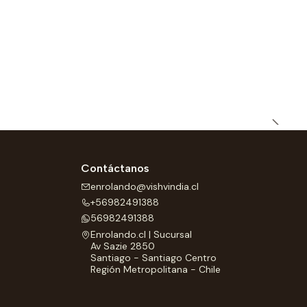
Contáctanos
enrolando@vishvindia.cl
+56982491388
56982491388
Enrolando.cl | Sucursal
Av Sazie 2850
Santiago - Santiago Centro
Región Metropolitana - Chile