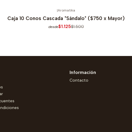
|
Aromatika
Caja 10 Conos Cascada "Sándalo" ($750 x Mayor)
$1.125
$1.500
desde
Información
Contacto
os
ar
cuentes
ndiciones