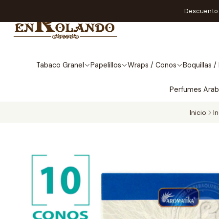
Descuento A
Tabaco Granel
Papelillos
Wraps / Conos
Boquillas / 
Perfumes Ara
Inicio
I