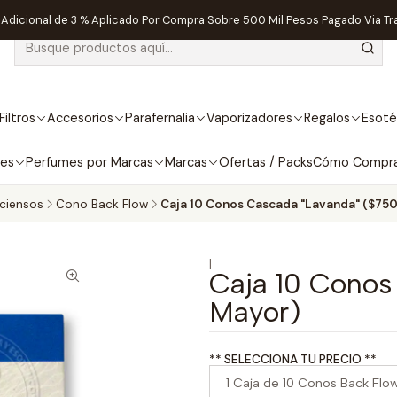
dicional de 3 % Aplicado Por Compra Sobre 500 Mil Pesos Pagado Via Tr
Filtros
Accesorios
Parafernalia
Vaporizadores
Regalos
Esoté
bes
Perfumes por Marcas
Marcas
Ofertas / Packs
Cómo Compr
nciensos
Cono Back Flow
Caja 10 Conos Cascada "Lavanda" ($750
|
Caja 10 Conos
Mayor)
** SELECCIONA TU PRECIO **
1 Caja de 10 Conos Back Flo