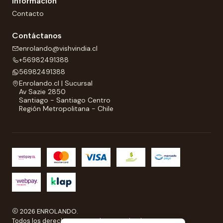
Información
Contacto
Contáctanos
enrolando@vishvindia.cl
+56982491388
56982491388
Enrolando.cl | Sucursal
Av Sazie 2850
Santiago - Santiago Centro
Región Metropolitana - Chile
2026 ENROLANDO.
Todos los derechos reservados a Enrolando..