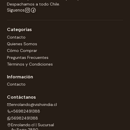
Despachamos a todo Chile.
Síguenos
Categorías
Contacto
Quienes Somos
Cómo Comprar
Preguntas Frecuentes
Términos y Condiciones
Información
Contacto
Contáctanos
enrolando@vishvindia.cl
+56982491388
56982491388
Enrolando.cl | Sucursal
Av Sazie 2850