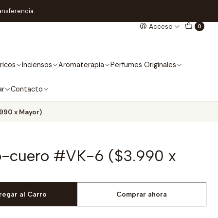
ansferencia.
Acceso
0
ricos
Inciensos
Aromaterapia
Perfumes Originales
ar
Contacto
990 x Mayor)
o-cuero #VK-6 ($3.990 x
regar al Carro
Comprar ahora