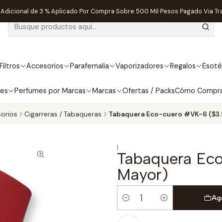
dicional de 3 % Aplicado Por Compra Sobre 500 Mil Pesos Pagado Via Tr
Filtros
Accesorios
Parafernalia
Vaporizadores
Regalos
Esoté
bes
Perfumes por Marcas
Marcas
Ofertas / Packs
Cómo Compr
orios
Cigarreras / Tabaqueras
Tabaquera Eco-cuero #VK-6 ($3.
|
Tabaquera Ec
Mayor)
Ag
Cantidad