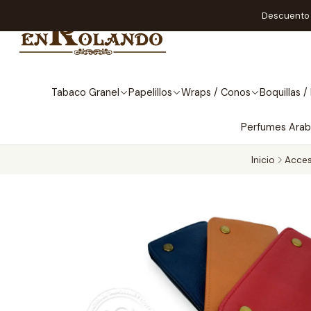
Descuento A
Tabaco Granel
Papelillos
Wraps / Conos
Boquillas / 
Perfumes Ara
Inicio
Acces