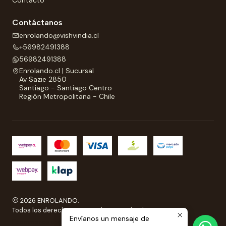
Contacto
Contáctanos
enrolando@vishvindia.cl
+56982491388
56982491388
Enrolando.cl | Sucursal
Av Sazie 2850
Santiago - Santiago Centro
Región Metropolitana - Chile
2026 ENROLANDO.
Todos los derechos reservados a Enrolando..
Envíanos un mensaje de
Ecommerce desarrollado por
Sitestore.cl