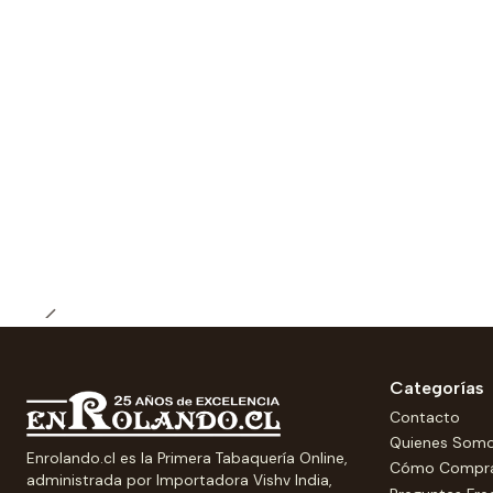
Categorías
Contacto
Quienes Som
Enrolando.cl es la Primera Tabaquería Online,
Cómo Compr
administrada por Importadora Vishv India,