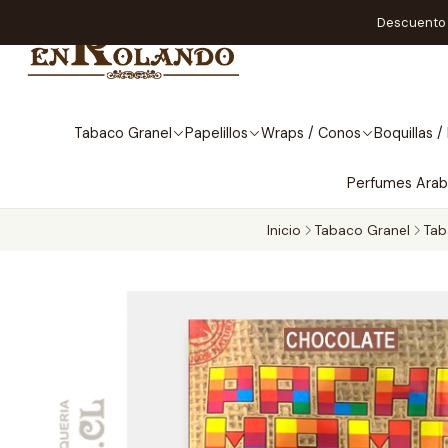
Descuento A
Tabaco Granel
Papelillos
Wraps / Conos
Boquillas / 
Perfumes Ara
Inicio
Tabaco Granel
Tab