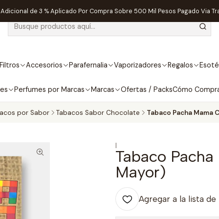
dicional de 3 % Aplicado Por Compra Sobre 500 Mil Pesos Pagado Via Tr
Filtros
Accesorios
Parafernalia
Vaporizadores
Regalos
Esoté
bes
Perfumes por Marcas
Marcas
Ofertas / Packs
Cómo Compr
acos por Sabor
Tabacos Sabor Chocolate
Tabaco Pacha Mama C
|
Tabaco Pacha
Mayor)
Agregar a la lista de