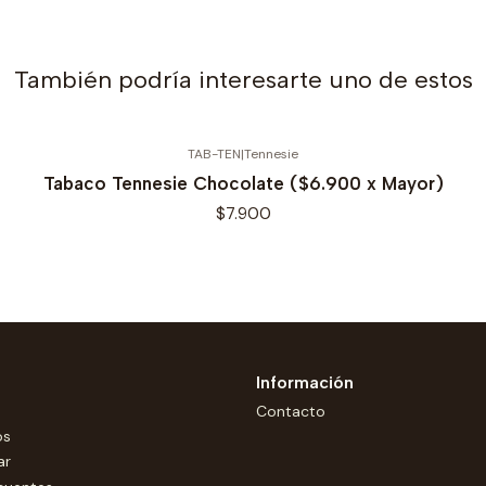
También podría interesarte uno de estos
TAB-TEN
|
Tennesie
Tabaco Tennesie Chocolate ($6.900 x Mayor)
$7.900
Información
Contacto
os
ar