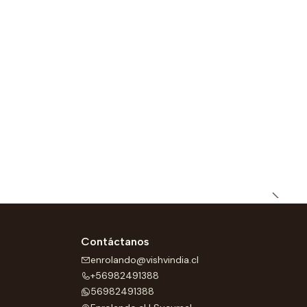
Contáctanos
enrolando@vishvindia.cl
+56982491388
56982491388