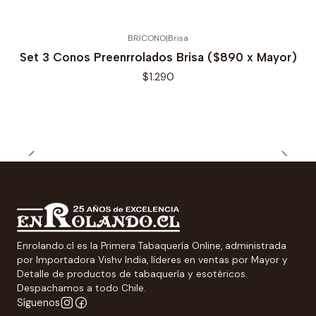
BRICONO
|
Brisa
Set 3 Conos Preenrrolados Brisa ($890 x Mayor)
$1.290
Enrolando.cl es la Primera Tabaquería Online, administrada
por Importadora Vishv India, líderes en ventas por Mayor y
Detalle de productos de tabaquería y esotéricos.
Despachamos a todo Chile.
Síguenos