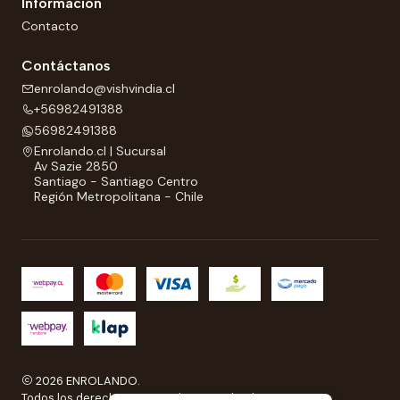
Información
Contacto
Contáctanos
enrolando@vishvindia.cl
+56982491388
56982491388
Enrolando.cl | Sucursal
Av Sazie 2850
Santiago - Santiago Centro
Región Metropolitana - Chile
2026 ENROLANDO.
Todos los derechos reservados a Enrolando..