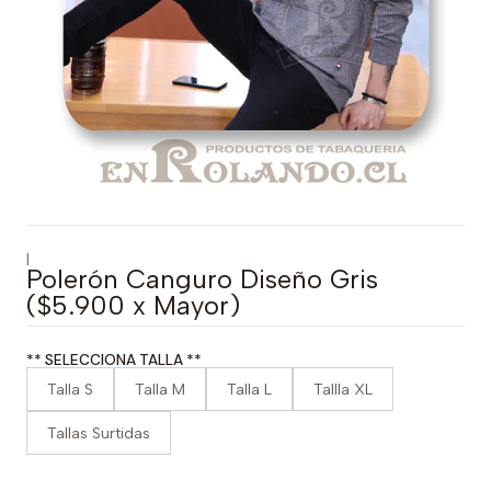
|
Polerón Canguro Diseño Gris
($5.900 x Mayor)
** SELECCIONA TALLA **
Talla S
Talla M
Talla L
Tallla XL
Tallas Surtidas