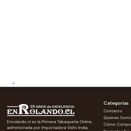
Categorías
Contacto
Quienes Som
Enrolando.cl es la Primera Tabaquería Online,
Cómo Compr
administrada por Importadora Vishv India,