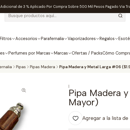
dicional de 3 % Aplicado Por Compra Sobre 500 Mil Pesos Pagado Via Tr
Filtros
Accesorios
Parafernalia
Vaporizadores
Regalos
Esoté
bes
Perfumes por Marcas
Marcas
Ofertas / Packs
Cómo Compr
ernalia
Pipas
Pipas Madera
Pipa Madera y Metal Larga #06 ($1.
|
Pipa Madera y
Mayor)
Agregar a la lista de