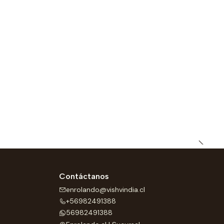
Contáctanos
enrolando@vishvindia.cl
+56982491388
56982491388