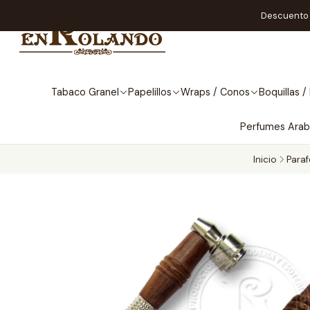
Descuento A
Tabaco Granel
Papelillos
Wraps / Conos
Boquillas / 
Perfumes Ara
Inicio
Paraf