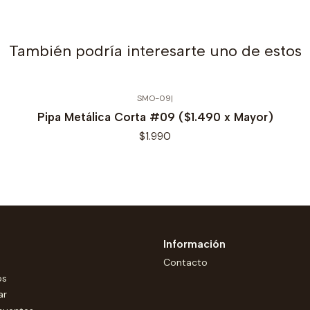
También podría interesarte uno de estos
SMO-09
|
Pipa Metálica Corta #09 ($1.490 x Mayor)
$1.990
Información
Contacto
os
ar