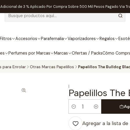
dicional de 3 % Aplicado Por Compra Sobre 500 Mil Pesos Pagado Via Tr
Filtros
Accesorios
Parafernalia
Vaporizadores
Regalos
Esoté
bes
Perfumes por Marcas
Marcas
Ofertas / Packs
Cómo Compr
os para Enrolar
Otras Marcas Papelillos
Papelillos The Bulldog Blac
|
Papelillos The 
Ag
Cantidad
Agregar a la lista de