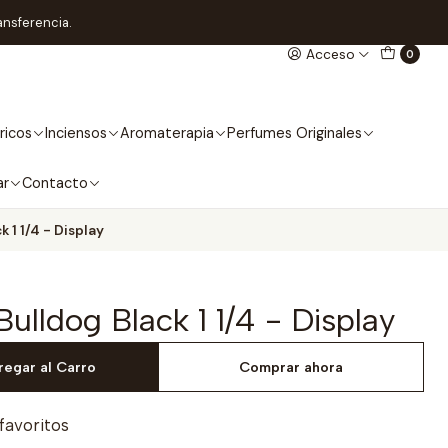
ansferencia.
Acceso
0
ricos
Inciensos
Aromaterapia
Perfumes Originales
ar
Contacto
k 1 1/4 - Display
Bulldog Black 1 1/4 - Display
regar al Carro
Comprar ahora
 favoritos