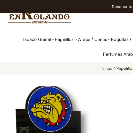
Descuento A
Tabaco Granel
Papelillos
Wraps / Conos
Boquillas / 
Perfumes Ara
Inicio
Papelill