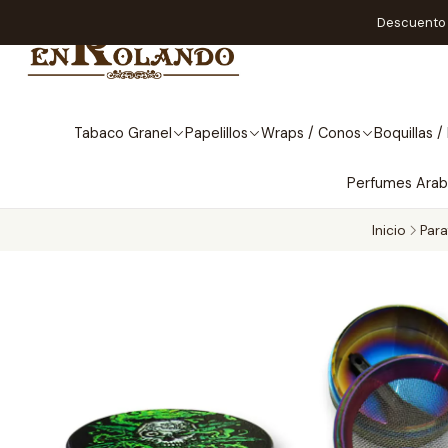
Descuento A
Tabaco Granel
Papelillos
Wraps / Conos
Boquillas / 
Perfumes Ara
Inicio
Para