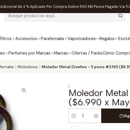
dicional de 3 % Aplicado Por Compra Sobre 500 Mil Pesos Pagado Via Tr
Filtros
Accesorios
Parafernalia
Vaporizadores
Regalos
Esoté
bes
Perfumes por Marcas
Marcas
Ofertas / Packs
Cómo Compr
fernalia
Moledores
Moledor Metal Diseños - 3 pisos #2165 ($6.9
|
Moledor Metal
($6.990 x May
Ag
Cantidad