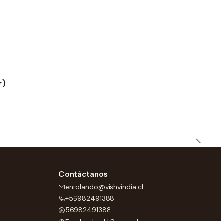
r)
Contáctanos
enrolando@vishvindia.cl
+56982491388
56982491388