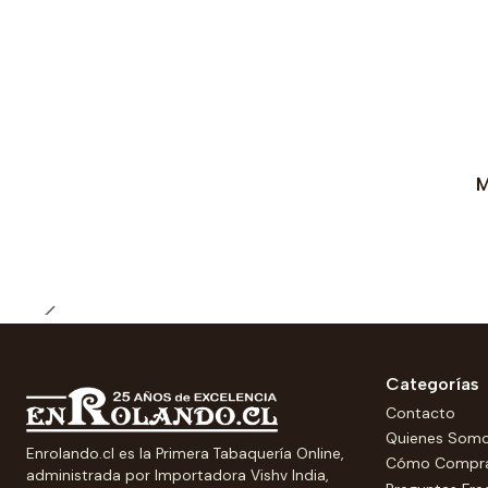
Agotado
M
Categorías
Contacto
Quienes Som
Enrolando.cl es la Primera Tabaquería Online,
Cómo Compr
administrada por Importadora Vishv India,