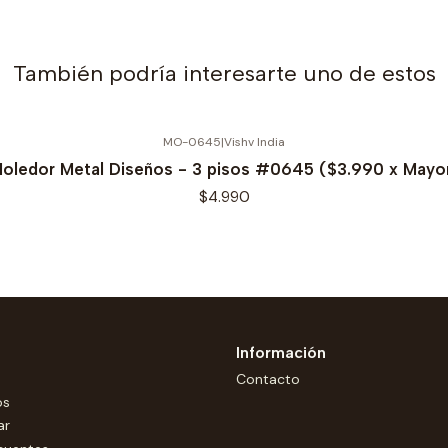
También podría interesarte uno de estos
MO-0645
|
Vishv India
oledor Metal Diseños - 3 pisos #0645 ($3.990 x Mayo
$4.990
Información
Contacto
os
ar