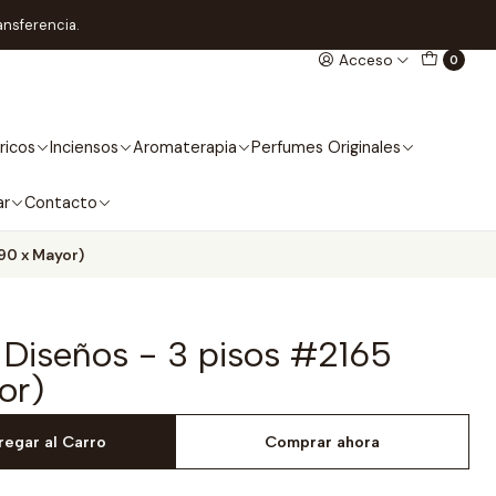
ansferencia.
Acceso
0
ricos
Inciensos
Aromaterapia
Perfumes Originales
ar
Contacto
90 x Mayor)
 Diseños - 3 pisos #2165
or)
regar al Carro
Comprar ahora