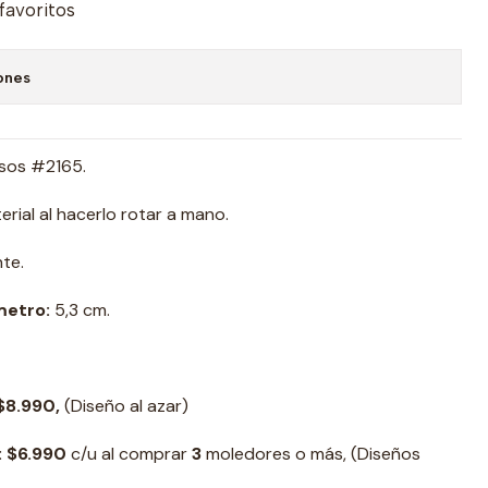
 favoritos
ones
isos #2165.
erial al hacerlo rotar a mano.
te.
metro:
5,3 cm.
$8.990,
(Diseño al azar)
:
$6.990
c/u al comprar
3
moledores o más, (Diseños