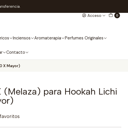
ansferencia.
Acceso
0
ricos
Inciensos
Aromaterapia
Perfumes Originales
ar
Contacto
0 X Mayor)
 (Melaza) para Hookah Lichi
or)
 favoritos