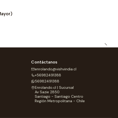
Mayor)
Contáctanos
enrolando@vishvindia.cl
+56982491388
56982491388
Enrolando.cl | Sucursal
Av Sazie 2850
Santiago - Santiago Centro
Región Metropolitana - Chile