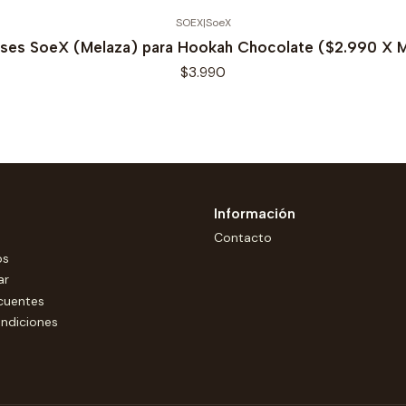
SOEX
|
SoeX
ses SoeX (Melaza) para Hookah Chocolate ($2.990 X 
$3.990
Información
Contacto
os
ar
cuentes
ndiciones