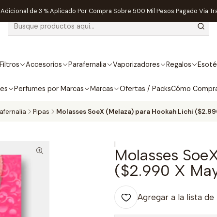
dicional de 3 % Aplicado Por Compra Sobre 500 Mil Pesos Pagado Via Tr
Filtros
Accesorios
Parafernalia
Vaporizadores
Regalos
Esoté
bes
Perfumes por Marcas
Marcas
Ofertas / Packs
Cómo Compr
afernalia
Pipas
Molasses SoeX (Melaza) para Hookah Lichi ($2.99
|
Molasses SoeX
($2.990 X May
Agregar a la lista de