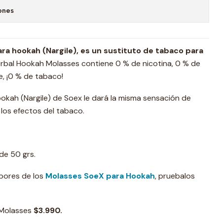
ones
ra hookah (Nargile), es un sustituto de tabaco para
rbal Hookah Molasses contiene 0 % de nicotina, 0 % de
e, ¡0 % de tabaco!
okah (Nargile) de Soex le dará la misma sensación de
 los efectos del tabaco.
 de 50 grs.
abores de los
Molasses SoeX para Hookah
, pruebalos
 Molasses
$3.990.