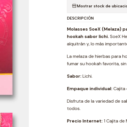
Mostrar stock de ubicaci
DESCRIPCIÓN
Molasses SoeX (Melaza) pa
hookah
sabor lichi
.
SoeX He
alquitrán y, lo más important
La melaza de hierbas para ho
fumar su hookah favorita, sin
Sabor:
Lichi.
Empaque individual:
Cajita
Disfruta de la variedad de s
todos.
Precio Internet:
1 Cajita de