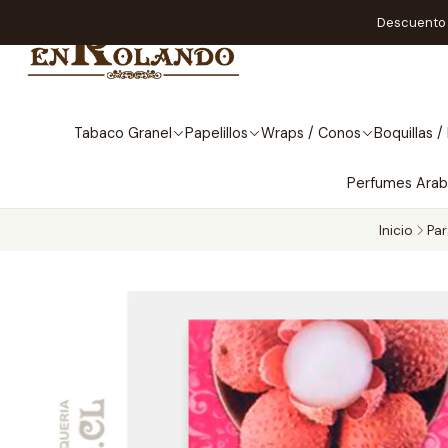
Descuento A
Tabaco Granel
Papelillos
Wraps / Conos
Boquillas / 
Perfumes Ara
Inicio
Par