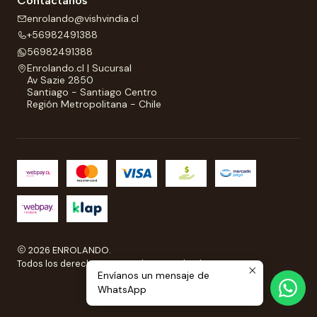
Contáctanos
enrolando@vishvindia.cl
+56982491388
56982491388
Enrolando.cl | Sucursal
Av Sazie 2850
Santiago - Santiago Centro
Región Metropolitana - Chile
2026 ENROLANDO.
Todos los derechos reservados a Enrolando..
Envíanos un mensaje de
Ecommerce desarrollado por
Sitestore.cl
WhatsApp