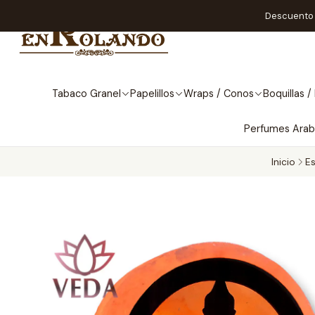
Descuento A
Tabaco Granel
Papelillos
Wraps / Conos
Boquillas / 
Perfumes Ara
Inicio
Es