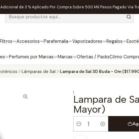
dicional de 3 % Aplicado Por Compra Sobre 500 Mil Pesos Pagado Via Tr
Filtros
Accesorios
Parafernalia
Vaporizadores
Regalos
Esoté
bes
Perfumes por Marcas
Marcas
Ofertas / Packs
Cómo Compr
otéricos
Lámparas de Sal
Lampara de Sal 3D Buda - Om ($17.990
|
Lampara de Sa
Mayor)
Ag
Cantidad